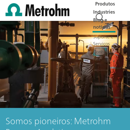
Produtos
Industries
Blog e
notícias
Suporte e
Serviços
Conheça-
nos
Somos pioneiros: Metrohm