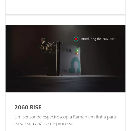
de águas residuais com métodos de titulação, pH,
ISE, condutividade, coulometria ou fotometria.
2060 RISE
Um sensor de espectroscopia Raman em linha para
elevar sua análise de processo