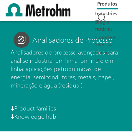
Produtos
Industries
Blog e
notícias
Suporte e
Analisadores de Processo
Serviços
Analisadores de processo avançados para
Conheça-
nos
análise industrial em linha, on-line e em
linha: aplicações petroquímicas, de
energia, semicondutores, metais, papel,
mineração e água (residual).
Product families
Knowledge hub