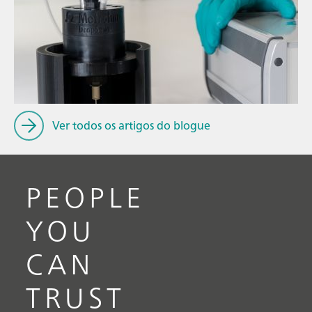
14 de jul. de 
Configuraçõe
// Blog post
espectroelet
// Metals & mining
intuitivas e f
// Automotive and aerospace
Ver todos os artigos do blogue
PEOPLE
YOU
CAN
TRUST