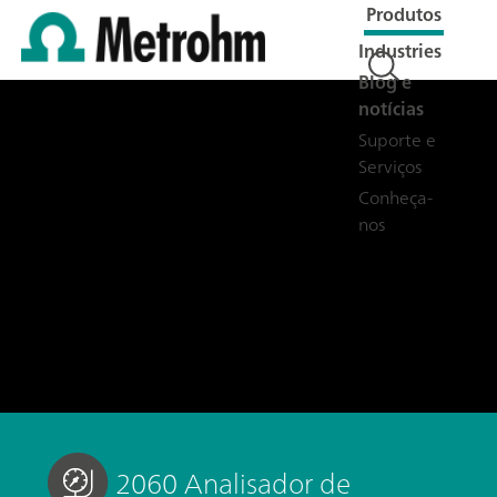
Produtos
Industries
Blog e
notícias
Suporte e
Serviços
Conheça-
nos
2060 Analisador de