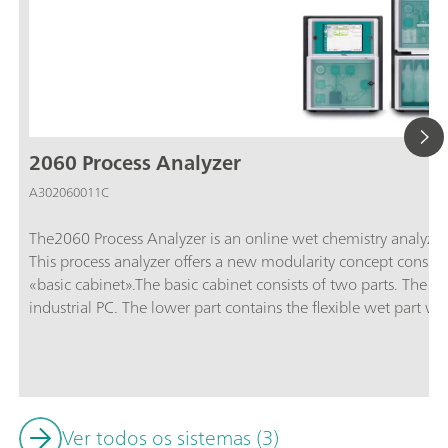
2060 Process Analyzer
A302060011C
The2060 Process Analyzer is an online wet chemistry analyzer t
This process analyzer offers a new modularity concept consisti
«basic cabinet».The basic cabinet consists of two parts. The u
industrial PC. The lower part contains the flexible wet part wh
housed. If the basic wet part capacity is not sufficient enough
basic cabinet can be expanded to up to four additional wet pa
even the most challenging applications. The additional cabine
each wet part cabinet can be combined with a reagent cabinet
detection to increase analyzer uptime.The 2060 process analyz
Ver todos os sistemas (3)
titration, Karl Fischer titration, photometry, direct measure