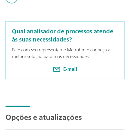
all project requirements (or to meet all your needs) sample p
guarantee a robust analytical solution. We can provide any s
cooling or heating, pressure reduction and degassing, filtrat
Qual analisador de processos atende
às suas necessidades?
Fale com seu representante Metrohm e conheça a
melhor solução para suas necessidades!
E-mail
Opções e atualizações