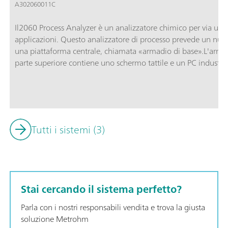
A302060011C
Il2060 Process Analyzer è un analizzatore chimico per via um
applicazioni. Questo analizzatore di processo prevede un nuo
una piattaforma centrale, chiamata «armadio di base».L'armad
parte superiore contiene uno schermo tattile e un PC industria
flessibile a umido in cui è alloggiato l'hardware per l'analisi ef
umido non è sufficiente a risolvere le sfide delle vostre analis
fino a quattro ulteriori armadi con parte a umido per garantire 
anche delle applicazioni più impegnative. Gli armadi aggiunti
da combinare ciascun armadio con parte a umido con un arma
Tutti i sistemi (3)
livello (non a contatto) integrato, in modo migliorare il temp
Process Analyzer permette di eseguire diverse tecniche chimich
Karl Fischer, fotometria, misurazione diretta e metodi di aggiun
del progetto (o tutte le vostre esigenze), sono disponibili si
garanzia di una soluzione per analisi robusta. Possiamo offr
Stai cercando il sistema perfetto?
del campione, ad esempio sistemi di raffreddamento o riscald
pressione, filtraggio e tanto altro.
Parla con i nostri responsabili vendita e trova la giusta
soluzione Metrohm