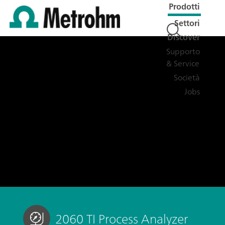
Prodotti
Settori
Discover
Supporto
& Service
Società
Jobs
2060 TI Process Analyzer