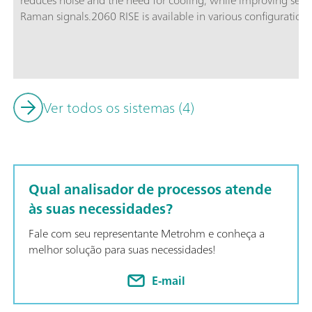
reduces noise and the need for cooling, while improving sensit
Raman signals.2060 RISE is available in various configurations 
standard applications, the 2060 RISE-HT for high-temperature
hazardous areas, and the 2060 RISE-Ex-HT for applications i
conditions.
Ver todos os sistemas (4)
Qual analisador de processos atende
às suas necessidades?
Fale com seu representante Metrohm e conheça a
melhor solução para suas necessidades!
E-mail