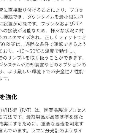
管に直接取り付けることにより、プロセ
に接続でき、ダウンタイムを最小限に抑
に設置が可能です。フランジおよびパイ
への接続が可能なため、様々な状況に対
うカスタマイズされ、正しくフィットでき
60 RISEは、過酷な条件で運転できるよう
ており、-10～50℃の温度で動作し、
までのサンプルを取り扱うことができます。
ジシステムや冷却装置などのオプションの
り、より厳しい環境下での安全性と性能
ます。
御を強化
分析技術（PAT）は、医薬品製造プロセス
る方法です。最終製品が品質基準を満た
確実にするために、重要な要素を測定す
含んでいます。ラマン分光計のようなイ