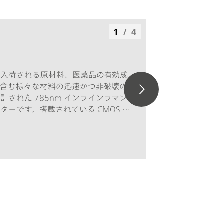
1
/
4
E は、入荷される原材料、医薬品の有効成
を含む様々な材料の迅速かつ非破壊の
計された 785nm インラインラマン
ターです。搭載されている CMOS 検
ズを低減し、冷却の必要性を抑えると
向上させ、高感度のラマン信号の検出
2060 RISE では、様々なニーズに
コンフィグレーションをご利用いただ
プリケーションには 2060 RISE、高温
RISE-HT、危険領域には 2060 RISE-
温かつ危険な状況での用途には 2060
T をご利用ください。