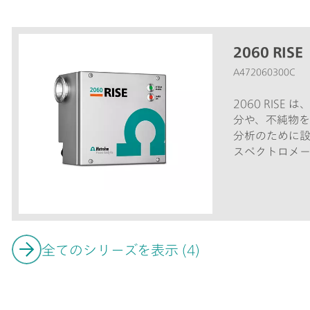
2060 RISE
A472060300C
2060 RIS
分や、不純物
分析のために設
スペクトロメー
出器は、ノイ
同時に感度を
を可能にします。
適した多様な
けます: 標準ア
環境には 2060 
全てのシリーズを表示 (4)
Ex、極度の高
RISE-Ex-H