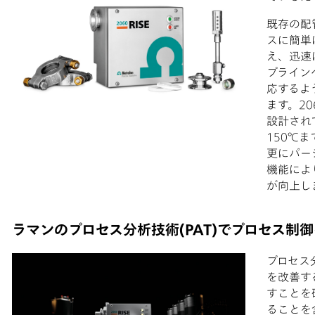
既存の配
スに簡単
え、迅速
プライン
応するよ
ます。20
設計され
150℃
更にパー
機能によ
が向上し
ラマンのプロセス分析技術(PAT)でプロセス制
プロセス
を改善す
すことを
ることを