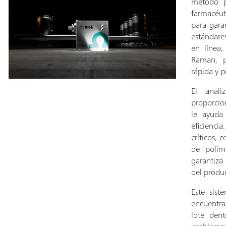
método p
farmacéuti
para gara
estándare
en línea,
Raman, p
rápida y p
El anal
proporcio
le ayuda 
eficienc
críticos, 
de polím
garantiza 
del produ
Este sist
encuentr
lote dent