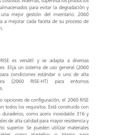
 costosos. Además, supervisa los productos
almacenados para evitar la degradación y
 una mejor gestión del inventario. 2060
a a mejorar cada faceta de su proceso de
n.
RISE es versátil y se adapta a diversas
nes. Elija un sistema de uso general (2060
para condiciones estándar o uno de alta
tura (2060 RISE-HT) para entornos
s.
o opciones de configuración, el 2060 RISE
n todos los requisitos. Está construido con
s duraderos, como acero inoxidable 316 y
les de alta calidad para mayor resistencia y
to superior. Se pueden utilizar materiales
izables como Hastelloy o titanio para