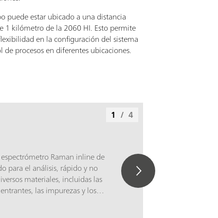
o puede estar ubicado a una distancia
 1 kilómetro de la 2060 HI. Esto permite
lexibilidad en la configuración del sistema
ol de procesos en diferentes ubicaciones.
1
/
4
 espectrómetro Raman inline de
 para el análisis, rápido y no
iversos materiales, incluidas las
entrantes, las impurezas y los
macéuticos activos (API). Su detector
uido y la necesidad de refrigeración, a