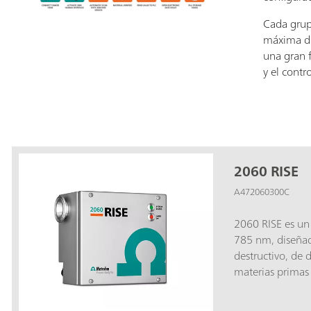
Cada grup
máxima de
una gran f
y el contr
2060 RISE
A472060300C
2060 RISE es un
785 nm, diseñado
destructivo, de d
materias primas 
ingredientes far
CMOS reduce el r