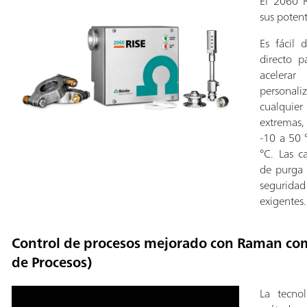
El 2060 R
sus poten
Es fácil 
directo p
acelerar
personali
cualquier
extremas,
-10 a 50 
°C. Las c
de purga 
segurida
exigentes.
Control de procesos mejorado con Raman com
de Procesos)
La tecno