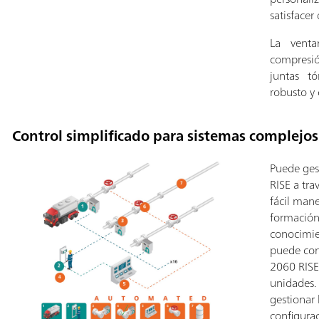
satisfacer
La vent
compresió
juntas t
robusto y
Control simplificado para sistemas complejos
Puede ges
RISE a tra
fácil mane
formación
conocimie
puede con
2060 RISE
unidades. 
gestionar 
configura