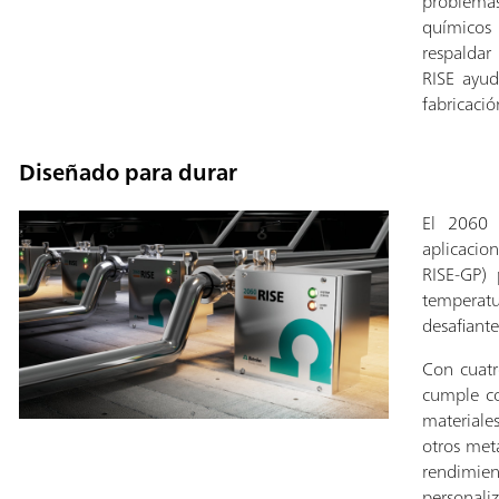
problemas
químicos 
respaldar
RISE ayud
fabricació
Diseñado para durar
El 2060 
aplicacio
RISE-GP) 
tempera
desafiante
Con cuatr
cumple co
materiale
otros meta
rendimien
personal