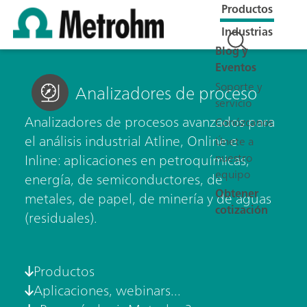
Productos
Industrias
Blog y
Eventos
Soporte y
Analizadores de proceso
servicio
Analizadores de procesos avanzados para
Conózcanos
el análisis industrial Atline, Online e
Únete a
nuestro
Inline: aplicaciones en petroquímicas,
equipo
energía, de semiconductores, de
Obtener
metales, de papel, de minería y de aguas
cotización
(residuales).
Productos
Aplicaciones, webinars...