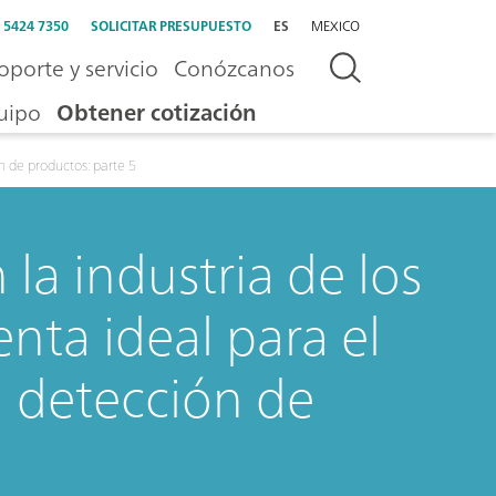
) 5424 7350
SOLICITAR PRESUPUESTO
ES
MEXICO
oporte y servicio
Conózcanos
uipo
Obtener cotización
ón de productos: parte 5
la industria de los
nta ideal para el
a detección de