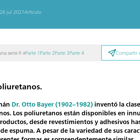
26 jul 2021
Artículo
Ir a
una serie.
Parte 1
Parte 2
Parte 3
Parte 4
Compartir e
oliuretanos.
emán
Dr. Otto Bayer (1902–1982)
inventó la clase
os. Los poliuretanos están disponibles en inn
roductos, desde revestimientos y adhesivos has
de espuma. A pesar de la variedad de sus caract
erentes formas es sorprendentemente similar.