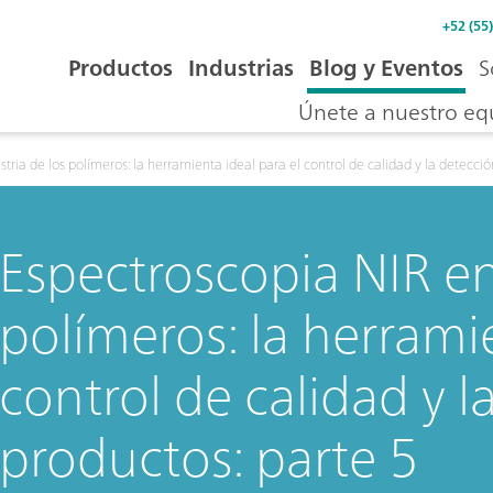
+52 (55
Productos
Industrias
Blog y Eventos
S
Únete a nuestro eq
stria de los polímeros: la herramienta ideal para el control de calidad y la detecci
Espectroscopia NIR en 
polímeros: la herramie
control de calidad y l
productos: parte 5