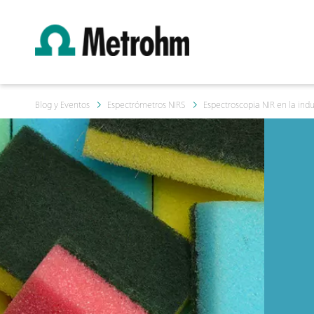
Blog y Eventos
Espectrómetros NIRS
Espectroscopia NIR en la indu