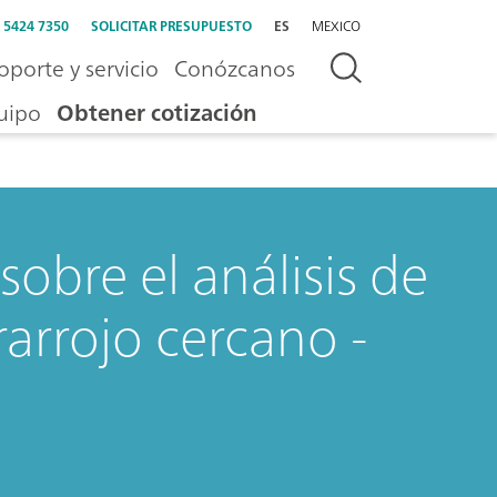
) 5424 7350
SOLICITAR PRESUPUESTO
ES
MEXICO
oporte y servicio
Conózcanos
uipo
Obtener cotización
obre el análisis de
rarrojo cercano -