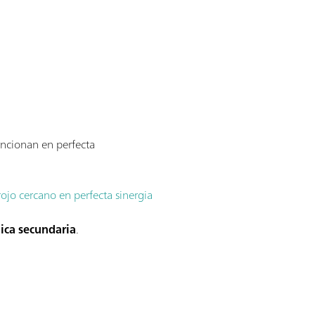
uncionan en perfecta
rojo cercano en perfecta sinergia
ica secundaria
.