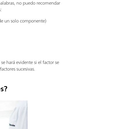
s palabras, no puedo recomendar
:
s de un solo componente)
e hará evidente si el factor se
factores sucesivas.
es?