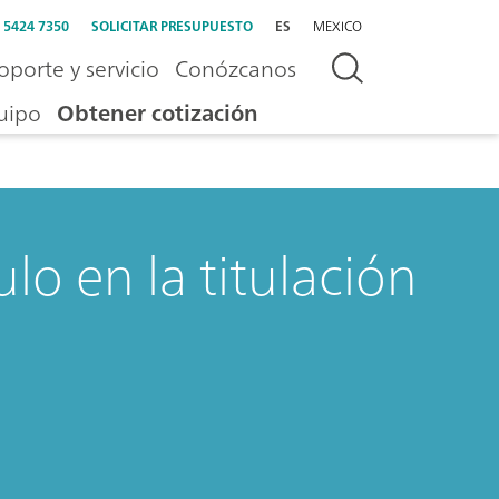
) 5424 7350
SOLICITAR PRESUPUESTO
ES
MEXICO
oporte y servicio
Conózcanos
uipo
Obtener cotización
lo en la titulación