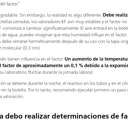
el factor.
”
agradable. Sin embargo, la realidad es algo diferente.
Debe realiz
otellas cerradas, los valoradores KF son muy estables y el factor 
 KF comienza a cambiar
significativamente
. El aire entrará en la bot
s de agua, puedes imaginar que esta humedad influye en el factor. 
a debe cerrarse herméticamente después de su uso con la tapa ori
z molecular (0,3 nm).
n tienen influencia en el factor.
Un aumento de la temperatur
l factor de aproximadamente un 0,1 % debido a la expansi
u laboratorio fluctúe durante la jornada laboral.
ión se detiene durante la noche, el reactivo en los tubos y en el cili
 en la botella. Por lo tanto, recomiendo ejecutar primero un paso
a valoración.
a debo realizar determinaciones de fa