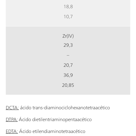
18,8
10,7
Zr(IV)
29,3
–
20,7
36,9
20,85
DCTA:
ácido trans-diaminociclohexanotetraacético
DTPA:
Ácido dietilentriaminopentaacético
EDTA:
Ácido etilendiaminotetraacético