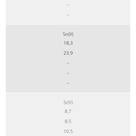
–
–
Sn(II)
18,3
23,9
–
–
–
Sr(II)
8,7
8,5
10,5