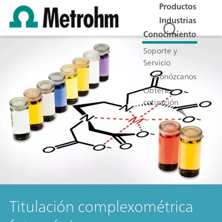
Productos
Industrias
Conocimiento
Soporte y
Servicio
Conózcanos
Obtener
cotización
Titulación complexométrica