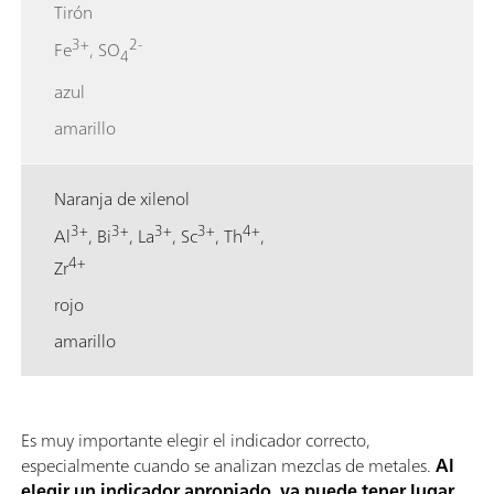
Tirón
3+
2-
Fe
, SO
4
azul
amarillo
Naranja de xilenol
3+
3+
3+
3+
4+
Al
, Bi
, La
, Sc
, Th
,
4+
Zr
rojo
amarillo
Es muy importante elegir el indicador correcto,
especialmente cuando se analizan mezclas de metales.
Al
elegir un indicador apropiado, ya puede tener lugar