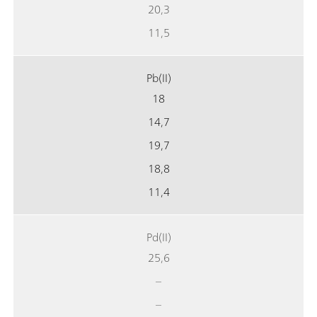
20,3
11,5
Pb(II)
18
14,7
19,7
18,8
11,4
Pd(II)
25,6
–
–