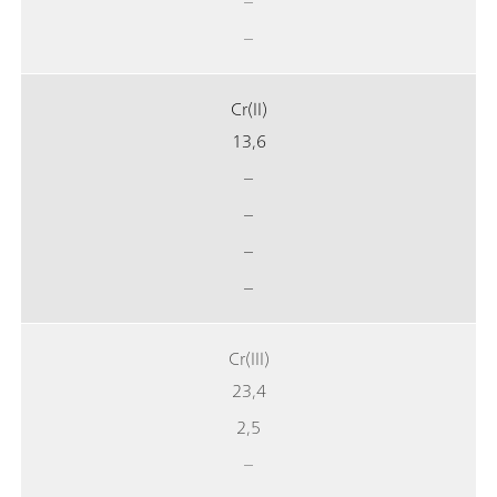
–
–
Cr(II)
13,6
–
–
–
–
Cr(III)
23,4
2,5
–