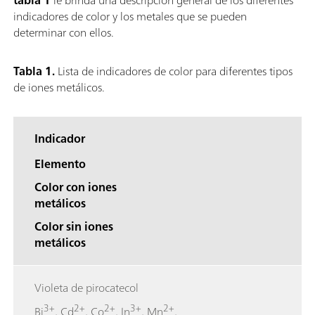
indicadores de color y los metales que se pueden
determinar con ellos.
Tabla 1.
Lista de indicadores de color para diferentes tipos
de iones metálicos.
Indicador
Elemento
Color con iones
metálicos
Color sin iones
metálicos
Violeta de pirocatecol
3+
2+
2+
3+
2+
Bi
, Cd
, Co
, In
, Mn
,