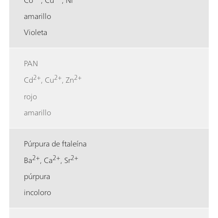
Co
, Cu
, Ni
amarillo
Violeta
PAN
2+
2+
2+
Cd
, Cu
, Zn
rojo
amarillo
Púrpura de ftaleína
2+
2+
2+
Ba
, Ca
, Sr
púrpura
incoloro