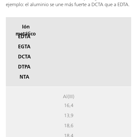
ejemplo: el aluminio se une más fuerte a DCTA que a EDTA.
Ión
metálico
EDTA
EGTA
DCTA
DTPA
NTA
Al(III)
16,4
13,9
18,6
18,4