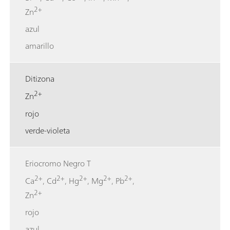
2+
Zn
azul
amarillo
Ditizona
2+
Zn
rojo
verde-violeta
Eriocromo Negro T
2+
2+
2+
2+
2+
Ca
, Cd
, Hg
, Mg
, Pb
,
2+
Zn
rojo
azul