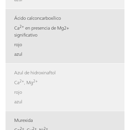
Ácido calconcarboxílico
2+
Ca
en presencia de Mg2+
significativo
rojo
azul
Azul de hidroxinaftol
2+
2+
Ca
, Mg
rojo
azul
Murexida
2+
2+
2+