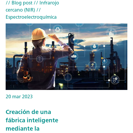
// Blog post
// Infrarojo
cercano (NIR)
//
Espectroelectroquímica
20 mar 2023
Creación de una
fábrica inteligente
mediante la