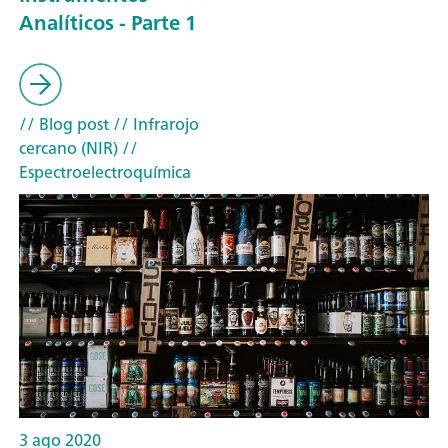
Analíticos - Parte 1
// Blog post
// Infrarojo
cercano (NIR)
//
Espectroelectroquímica
3 ago 2020