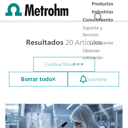
Productos
Industrias
Conocimiento
Soporte y
Servicio
Resultados
20 Artículos
Conózcanos
Obtener
cotización
Cambiar filtros
Borrar todo
Suscribirse