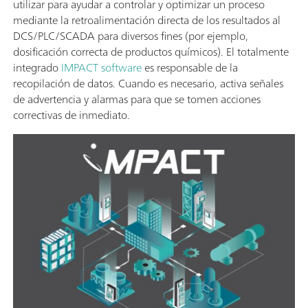
utilizar para ayudar a controlar y optimizar un proceso
mediante la retroalimentación directa de los resultados al
DCS/PLC/SCADA para diversos fines (por ejemplo,
dosificación correcta de productos químicos). El totalmente
integrado
IMPACT software
es responsable de la
recopilación de datos. Cuando es necesario, activa señales
de advertencia y alarmas para que se tomen acciones
correctivas de inmediato.