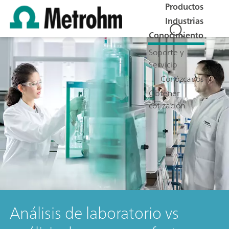
Productos
Industrias
Conocimiento
Soporte y
Servicio
Conózcanos
Obtener
cotización
Análisis de laboratorio vs