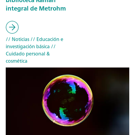
integral de Metrohm
// Noticias
// Educación e
investigación básica
//
Cuidado personal &
cosmética