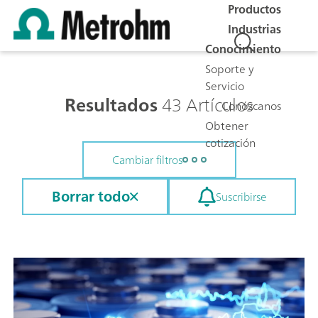
Productos
Industrias
Conocimiento
Soporte y
Servicio
Resultados
43 Artículos
Conózcanos
Obtener
cotización
Cambiar filtros
Borrar todo
Suscribirse