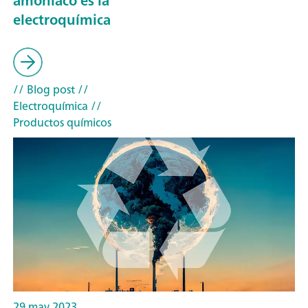
amoníaco es la
electroquímica
// Blog post
//
Electroquímica
//
Productos químicos
29 may 2023