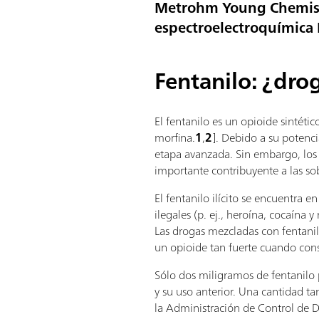
Metrohm Young Chemist 
espectroelectroquímica
Fentanilo: ¿dro
El fentanilo es un opioide sintét
morfina.
1
,
2
]. Debido a su potenci
etapa avanzada. Sin embargo, los 
importante contribuyente a las so
El fentanilo ilícito se encuentra
ilegales (p. ej., heroína, cocaína
Las drogas mezcladas con fentani
un opioide tan fuerte cuando cons
Sólo dos miligramos de fentanilo
y su uso anterior. Una cantidad 
la Administración de Control de D