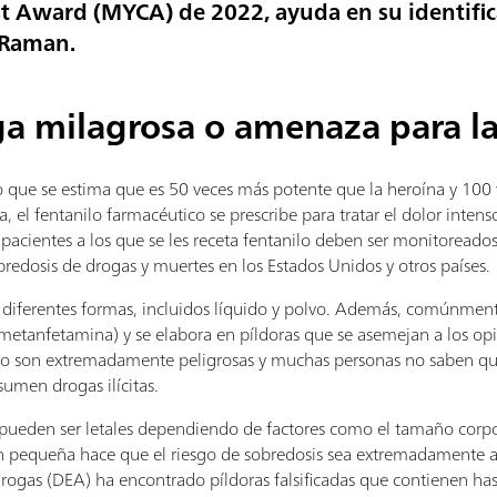
Award (MYCA) de 2022, ayuda en su identific
 Raman.
ga milagrosa o amenaza para la
ico que se estima que es 50 veces más potente que la heroína y 100
a, el fentanilo farmacéutico se prescribe para tratar el dolor inten
pacientes a los que se les receta fentanilo deben ser monitoreados
bredosis de drogas y muertes en los Estados Unidos y otros países.
 en diferentes formas, incluidos líquido y polvo. Además, comúnmen
 y metanfetamina) y se elabora en píldoras que se asemejan a los op
lo son extremadamente peligrosas y muchas personas no saben qu
umen drogas ilícitas.
 pueden ser letales dependiendo de factores como el tamaño corpo
tan pequeña hace que el riesgo de sobredosis sea extremadamente
rogas (DEA) ha encontrado píldoras falsificadas que contienen has