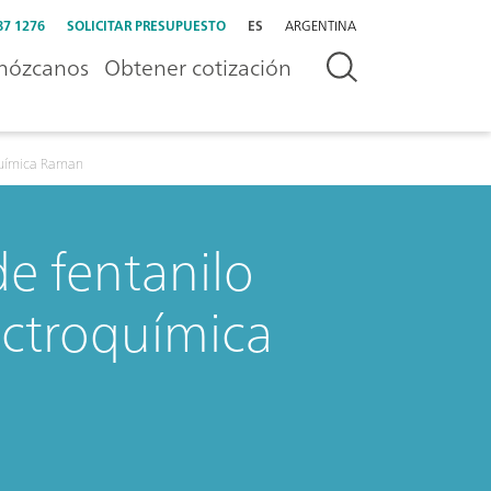
87 1276
SOLICITAR PRESUPUESTO
ES
ARGENTINA
nózcanos
Obtener cotización
química Raman
e fentanilo
ectroquímica