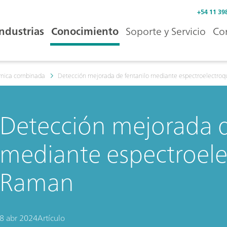
+54 11 39
Industrias
Conocimiento
Soporte y Servicio
Co
ímica combinada
Detección mejorada de fentanilo mediante espectroelectro
Detección mejorada d
mediante espectroel
Raman
8 abr 2024
Artículo