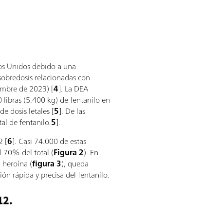
os Unidos debido a una
sobredosis relacionadas con
iembre de 2023) [
4
]. La DEA
 libras (5.400 kg) de fentanilo en
e dosis letales [
5
]. De las
al de fentanilo.
5
].
2 [
6
]. Casi 74.000 de estas
l 70% del total (
Figura 2
). En
 heroína (
figura 3
), queda
ión rápida y precisa del fentanilo.