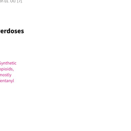
n EE. UU. [7].