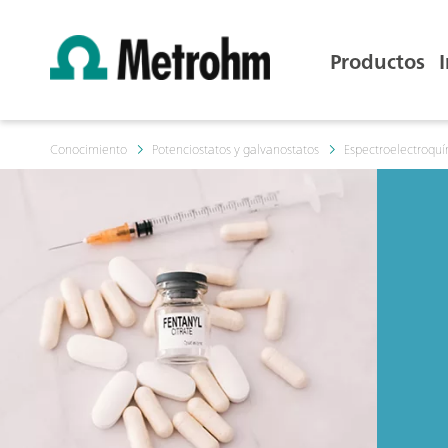
Productos
Conocimiento
Potenciostatos y galvanostatos
Espectroelectroqu