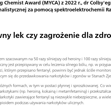
Chemist Award (MYCA) z 2022 r., dr Colby'e
inalistycznej za pomocą spektroelektrochemii 
ny lek czy zagrożenie dla zdr
em szacowanym na 50 razy silniejszy od heroiny i 100 razy silniejs
tyczny jest przepisywany w celu leczenia silnego bólu, np. w pr
 którym przepisano fentanyl, powinni być jednak ściśle monitor
cym się do przedawkowania narkotyków i zgonów w Stanach Zjed
różnych formach, w tym w postaci płynnej i sproszkowanej. Co wi
arkotykami (np. heroiną, kokainą i metamfetaminą) i przekształca
Narkotyki zawierające fentanyl są niezwykle niebezpieczne, a wiele
opioidem podczas używania narkotyków ulicznych.