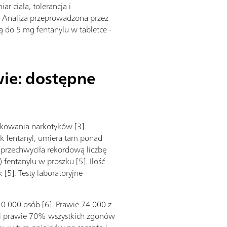
r ciała, tolerancja i
e. Analiza przeprowadzona przez
 do 5 mg fentanylu w tabletce -
ie: dostępne
kowania narkotyków [3].
ak fentanyl, umiera tam ponad
 przechwyciła rekordową liczbę
fentanylu w proszku [5]. Ilość
5]. Testy laboratoryjne
 000 osób [6]. Prawie 74 000 z
owi prawie 70% wszystkich zgonów