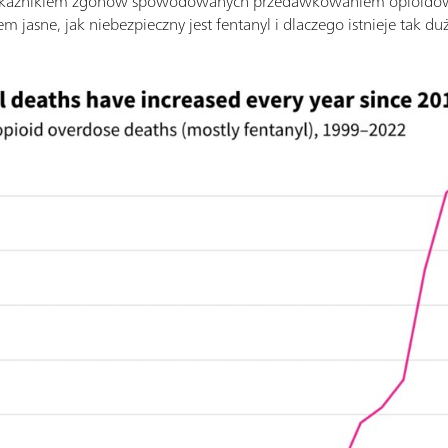
wskaźnikiem zgonów spowodowanych przedawkowaniem opioidów,
iem jasne, jak niebezpieczny jest fentanyl i dlaczego istnieje tak d