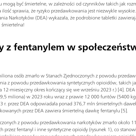
mogą być śmiertelne, w zależności od czynników takich jak rozmia
ka ilość sprawia, że ryzyko przedawkowania jest niezwykle wysoki
ia Narkotyków (DEA) wykazała, że podrobione tabletki zawierają
 śmiertelna!
y z fentanylem w społeczeństw
iliona osób zmarło w Stanach Zjednoczonych z powodu przedaw
 dnia z powodu przedawkowania syntetycznych opioidów, takich j
 12-miesięczny okres kończący się we wrześniu 2023 r.) [4]. DEA
79,5 miliona) w 2023 roku wraz z prawie 12 000 funtów (5400 kg) 
 r. przez DEA odpowiadała ponad 376,7 mln śmiertelnych dawek [
skowanych przez DEA zawiera śmiertelną dawkę fentanylu [5].
oczonych z powodu przedawkowania narkotyków zmarło około 110
przez fentanyl i inne syntetyczne opioidy (rysunek 1), co stan