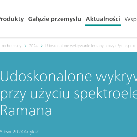
Produkty
Gałęzie przemysłu
Aktualności
Wspa
trochemistry
2024
Udoskonalone wykrywanie fentanylu przy użyciu spek
Udoskonalone wykryw
przy użyciu spektroel
Ramana
8 kwi 2024
Artykuł