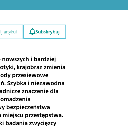
Subskrybuj
j artykuł
 nowszych i bardziej
otyki, krajobraz zmienia
tody przesiewowe
ń. Szybka i niezawodna
adnicze znaczenie dla
gromadzenia
wy bezpieczeństwa
a miejscu przestępstwa.
ki badania zwycięzcy