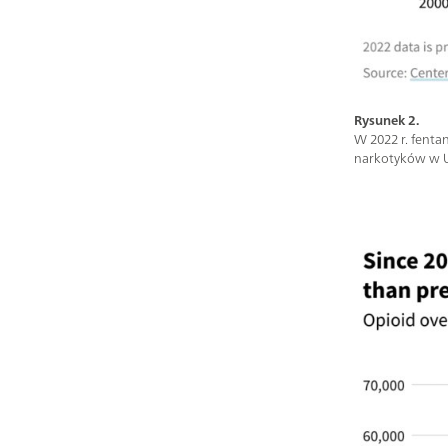
Rysunek 2.
W 2022 r. fent
narkotyków w U