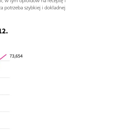
 w tym opioidów na receptę i
uża potrzeba szybkiej i dokładnej