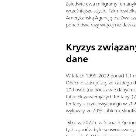
Zaledwie dwa miligramy fentanylu 
wcześniejsze użycie. Tak niewiel
Amerykańską Agencję ds. Zwalczan
ponad dwa razy więcej niż dawka
Kryzys związan
dane
W latach 1999-2022 ponad 1,1 m
Obecnie szacuje się, że każdego
200 osób (na podstawie danych za
tabletek zawierających fentanyl (
fentanylu przechwyconego w 2023
wykazały, że 70% tabletek skonfi
Tylko w 2022 r. w Stanach Zjedn
tych zgonów było spowodowanych 