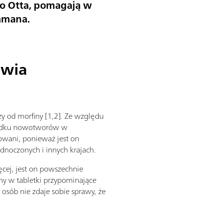
go Otta, pomagają w
Ramana.
owia
zy od morfiny [1,2]. Ze względu
zypadku nowotworów w
owani, ponieważ jest on
noczonych i innych krajach.
ęcej, jest on powszechnie
ny w tabletki przypominające
 osób nie zdaje sobie sprawy, że