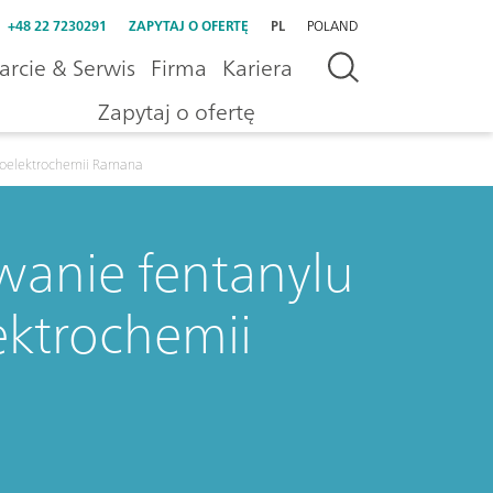
+48 22 7230291
ZAPYTAJ O OFERTĘ
PL
POLAND
rcie & Serwis
Firma
Kariera
Zapytaj o ofertę
troelektrochemii Ramana
anie fentanylu
ektrochemii