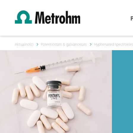
Aktualności
Potentiostats & galvanostats
Hyphenated spectroelec