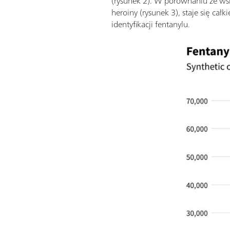
(rysunek 2). W porównaniu ze 
heroiny (rysunek 3), staje się całk
identyfikacji fentanylu.