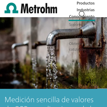
Productos
Industrias
Conocimiento
Soporte y
Servicio
Conózcanos
Obtener
cotización
Medición sencilla de valores