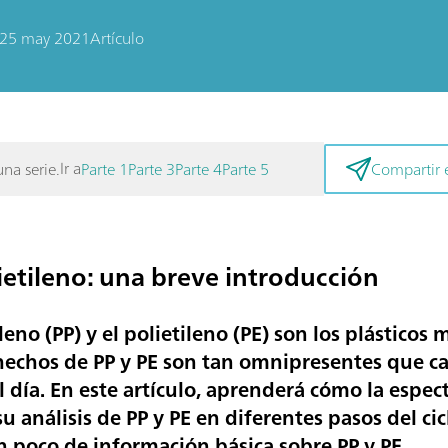
25 may 2021
Artículo
Ir a
una serie.
Parte 1
Parte 3
Parte 4
Parte 5
Compartir e
ietileno: una breve introducción
eno (PP) y el polietileno (PE) son los plásticos
echos de PP y PE son tan omnipresentes que ca
l día. En este artículo, aprenderá cómo la espe
su análisis de PP y PE en diferentes pasos del ci
poco de información básica sobre PP y PE.