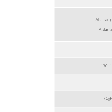
Alta carga
Aislant
130–1
(C
3