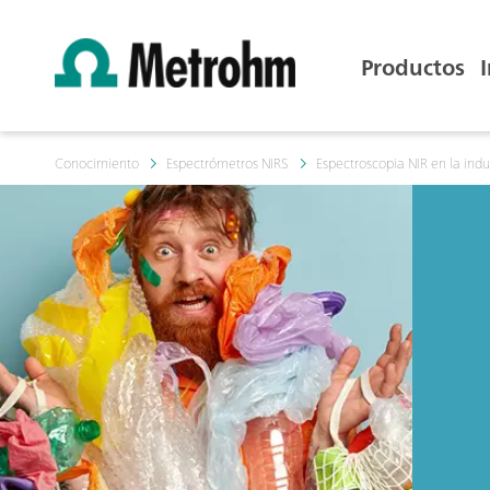
Productos
Conocimiento
Espectrómetros NIRS
Espectroscopia NIR en la indu