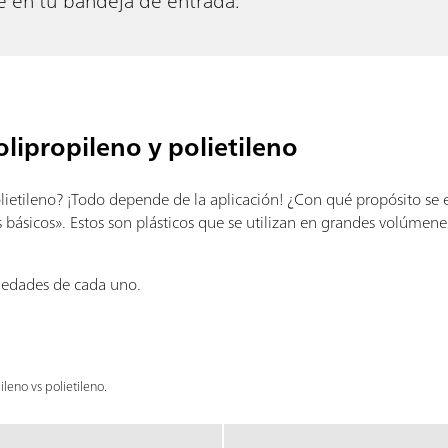
e en tu bandeja de entrada.
olipropileno y polietileno
lietileno? ¡Todo depende de la aplicación! ¿Con qué propósito se
s básicos». Estos son plásticos que se utilizan en grandes volúme
edades de cada uno.
eno vs polietileno.