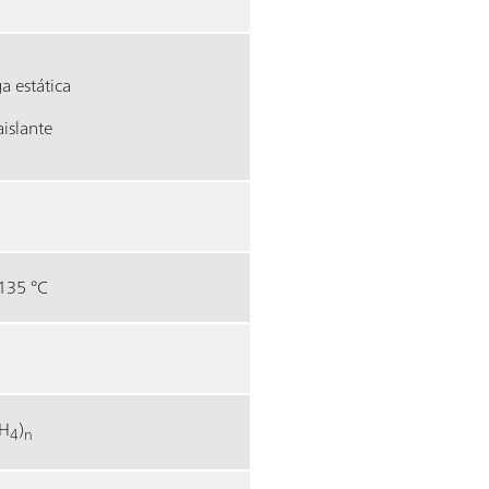
a estática
islante
135 °C
H
)
4
n