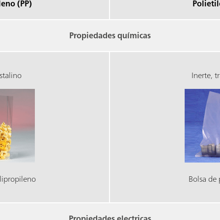
leno (PP)
Polieti
Propiedades químicas
stalino
Inerte, t
lipropileno
Bolsa de 
Propiedades electricas