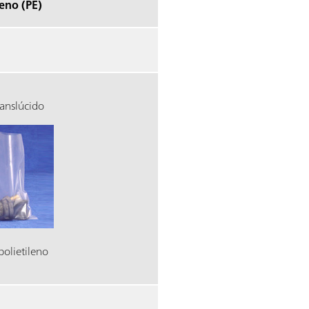
leno (PE)
ranslúcido
polietileno