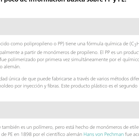
ocido como polipropileno o PP) tiene una fórmula química de (C
3
palmente a partir de monómeros de propileno. El PP es un product
 fue polimerizado por primera vez simultáneamente por el químic
co alemán.
idad única de que puede fabricarse a través de varios métodos dife
ldeo por inyección y fibras. Este producto plástico es el segund
 PE) también es un polímero, pero está hecho de monómeros de etil
is de PE en 1898 por el científico alemán
Hans von Pechman
fue acc