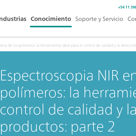
+54 11 39
Industrias
Conocimiento
Soporte y Servicio
Co
stria de los polímeros: la herramienta ideal para el control de calidad y la detecció
Espectroscopia NIR en 
polímeros: la herramie
control de calidad y l
productos: parte 2