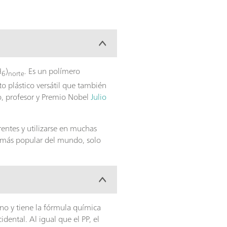
H
)
. Es un polímero
6
norte
o plástico versátil que también
o, profesor y Premio Nobel
Julio
rentes y utilizarse en muchas
o más popular del mundo, solo
eno y tiene la fórmula química
idental. Al igual que el PP, el