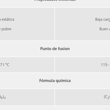
 estática
Baja carg
e pobre
Buen a
Punto de fusion
71 °C
115–
Fórmula química
H
)
(C
6
n
2