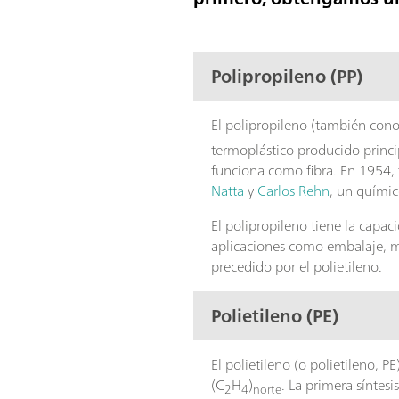
Polipropileno (PP)
El polipropileno (también con
termoplástico producido princi
funciona como fibra. En 1954,
Natta
y
Carlos Rehn
, un quími
El polipropileno tiene la capac
aplicaciones como embalaje, mo
precedido por el polietileno.
Polietileno (PE)
El polietileno (o polietileno,
(C
H
)
. La primera síntes
2
4
norte