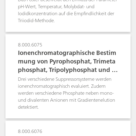
von Bromat (EPA 326)
pH-Wert, Temperatur, Molybdat- und
Iodidkonzentration auf die Empfindlichkeit der
Triiodid-Methode.
8.000.6075
Ionenchromatographische Bestim
mung von Pyrophosphat, Trimeta
phosphat, Tripolyphosphat und St
andardionen in Tensiden und Dün
Drei verschiedene Suppressorsysteme werden
gern
ionenchromatographisch evaluiert. Zudem
werden verschiedene Phosphate neben mono-
und divalenten Anionen mit Gradientenelution
detektiert.
8.000.6076