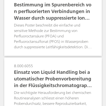
Aminbestimmung spült eine Lösung den
Bestimmung im Spurenbereich vo
Wirkstoff aus. Dadurch wird die Analysezeit
n perfluorierten Verbindungen in
beträchtlich verkürzt, ausserdem werden
Empfindlichkeit und Trennschärfe verbessert.
Wasser durch suppressierte Ionen
Neben der hier behandelten Bestimmung von
chromatographie mit Inline-Matri
Dieses Poster beschreibt die einfache und
Monomethylamin in Nebivololhydrochlorid ist
xeliminierung
sensitive Methode zur Bestimmung von
die CCME-Technik ein vielversprechendes
Perfluoroctansäure (PFOA) und
Werkzeug zur Detektion weiterer
Perfluoroctansulfonat (PFOS) in Wasserproben
niedermolekularer Amine in einem breiten
durch suppressierte Leitfähigkeitsdetektion. Die
Wirkstoffbereich.
Trennung wurde mit Hilfe isokratischer Elution
auf einer 35 °C warmen Reversed Phase-Säule
mittels einer wässrigen mobilen Phase unter
8.000.6055
Verwendung von Borsäure und Acetonitril
Einsatz von Liquid Handling bei a
erreicht. Der PFOA- und PFOS-Gehalt in der
utomatischer Probenvorbereitung
Wassermatrix wurde durch direkte Injektion mit
in der Flüssigkeitschromatographi
einer 1000 μL-Schleife gemessen. Für einen
Konzentrationsbereich von 2 bis 50 μg/mL und
e
Die wichtigste Herausforderung bei chemischen
10 bis 250 μg/mL ergab die lineare
Routineanalysen schliesst einen höheren
Kalibrierkurve für PFOA und PFOS
Probendurchsatz, bessere Reproduzierbarkeit,