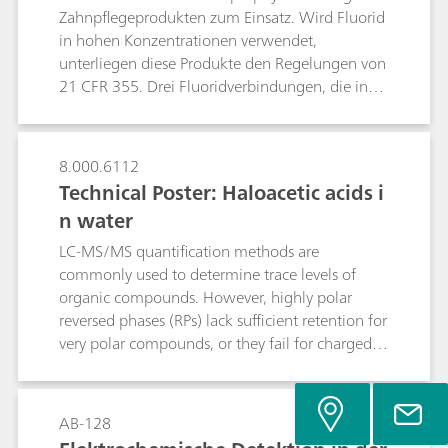
und validiert ‒ die Ionenchromatographie (IC).
Zahnpflegeprodukten zum Einsatz. Wird Fluorid
Die vorgeschlagene IC-Methode kann auch
in hohen Konzentrationen verwendet,
anstelle nasschemischer Verfahren für den
unterliegen diese Produkte den Regelungen von
Identifikationstest verwendet werden.
21 CFR 355. Drei Fluoridverbindungen, die in
rezeptfreien Zahnpflegeprodukten zum
Kariesschutz zum Einsatz kommen, sind
Natriumfluorid, Zinnfluorid und
8.000.6112
Natriummonofluorophopsphat (MFP). Die
Technical Poster: Haloacetic acids i
Bestimmung von Fluorid in diesen Wirkstoffen
n water
und fertigen Formulierungen erfolgt durch
manuelle Titration oder mithilfe ionenselektiver
LC-MS/MS quantification methods are
Elektroden. Im Rahmen der globalen
commonly used to determine trace levels of
Modernisierung der USP-Monographien wurde
organic compounds. However, highly polar
eine selektive und empfindlichere
reversed phases (RPs) lack sufficient retention for
Alternativmethode entwickelt und validiert ‒ die
very polar compounds, or they fail for charged
Ionenchromatographie (IC). Die vorgeschlagene
organics. Separation using ion chromatography
IC-Methode kann auch anstelle nasschemischer
(IC) and subsequent MS/MS detection is an
Verfahren für den Identifikationstest verwendet
innovative alternative approach that combines
AB-128
werden.
the fast elution and flexibility of the IC system