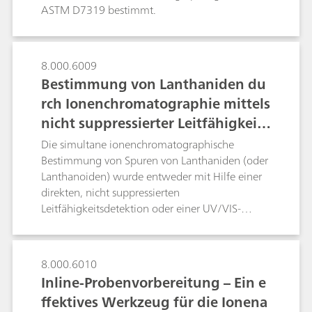
unterschiedliche Wertigkeitszustände der
ASTM D7319 bestimmt.
potentiell gefährlichen Elemente Chrom, Arsen
und Selen in Form von anorganischen und
organischen Spezies sensitiv und eindeutig in
8.000.6009
einem einzigen Durchlauf identifiziert werden.
Bestimmung von Lanthaniden du
rch Ionenchromatographie mittels
nicht suppressierter Leitfähigkeits
- und UV/VIS-Detektion
Die simultane ionenchromatographische
Bestimmung von Spuren von Lanthaniden (oder
Lanthanoiden) wurde entweder mit Hilfe einer
direkten, nicht suppressierten
Leitfähigkeitsdetektion oder einer UV/VIS-
Detektion im Anschluss an eine
Nachsäulenderivatisierung (PCR) mit Arsenazo III
bei 655 nm erreicht. Die Leitfähigkeitsdetektion
8.000.6010
unter isokratischen Bedingungen führte zu einer
Inline-Probenvorbereitung – Ein e
Gesamtanalysezeit von ca. 70 Minuten. Im
ffektives Werkzeug für die Ionena
Gegensatz dazu dauert die Bestimmung von