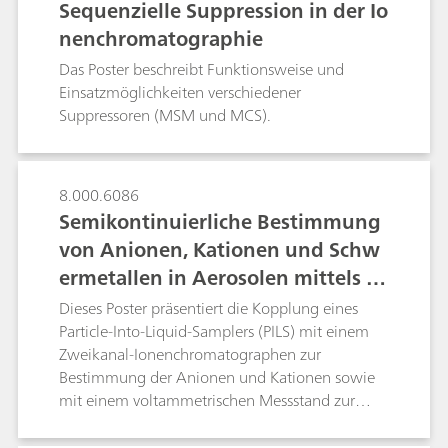
Sequenzielle Suppression in der Io
nenchromatographie
Das Poster beschreibt Funktionsweise und
Einsatzmöglichkeiten verschiedener
Suppressoren (MSM und MCS).
8.000.6086
Semikontinuierliche Bestimmung
von Anionen, Kationen und Schw
ermetallen in Aerosolen mittels PI
LS-IC-VA
Dieses Poster präsentiert die Kopplung eines
Particle-Into-Liquid-Samplers (PILS) mit einem
Zweikanal-Ionenchromatographen zur
Bestimmung der Anionen und Kationen sowie
mit einem voltammetrischen Messstand zur
Bestimmung der Schwermetalle. Die
Leistungsstärke der PILS-IC-VA-Methode wurde