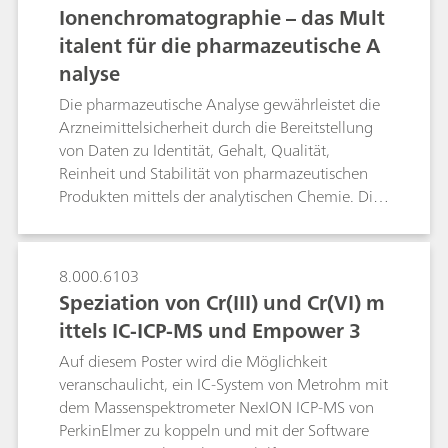
Kombination aus IC-MS und automatisierten
Ionenchromatographie – das Mult
Probenvorbereitungstechniken die Analyse von
italent für die pharmazeutische A
Anionen und Oxoanionen in anspruchsvollen
nalyse
Probenmatrizen wie Erde oder
Explosionsrückständen meistert.
Die pharmazeutische Analyse gewährleistet die
Arzneimittelsicherheit durch die Bereitstellung
von Daten zu Identität, Gehalt, Qualität,
Reinheit und Stabilität von pharmazeutischen
Produkten mittels der analytischen Chemie. Die
Ionenchromatographie (IC) bietet ein breites
Spektrum an Anwendungen für die
Qualitätskontrolle, Überwachung und
8.000.6103
Verbesserung der Arzneimittelherstellung in
Speziation von Cr(III) und Cr(VI) m
Übereinstimmung mit dem Arzneibuch.Als
ittels IC-ICP-MS und Empower 3
äusserst präzise und vielseitige Methode erfüllt
die IC die Anforderungen vieler
Auf diesem Poster wird die Möglichkeit
pharmazeutischer Anwendungen. Die IC ist eine
veranschaulicht, ein IC-System von Metrohm mit
vom amerikanischen Arzneimittelbuch USP
dem Massenspektrometer NexION ICP-MS von
anerkannte Standardmethode zur Bestimmung
PerkinElmer zu koppeln und mit der Software