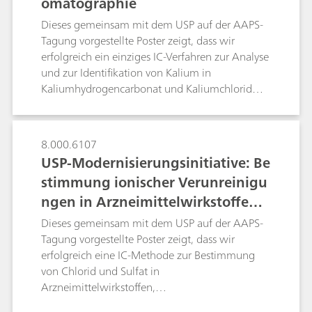
omatographie
automatisierte PCR vereinfacht die Validierung
der allgemeinen Leistungsfähigkeit dieser
Dieses gemeinsam mit dem USP auf der AAPS-
Methode.
Tagung vorgestellte Poster zeigt, dass wir
erfolgreich ein einziges IC-Verfahren zur Analyse
und zur Identifikation von Kalium in
Kaliumhydrogencarbonat und Kaliumchlorid
entwickelt und validiert haben, das für
Brauselösungen zum Einnehmen verwendet
wird. Die optimierten chromatographischen
8.000.6107
Bedingungen könnten auch für andere
USP-Modernisierungsinitiative: Be
kationische Verunreinigungen wie Magnesium,
stimmung ionischer Verunreinigu
Calcium, Natrium und Ammoniak in
ngen in Arzneimittelwirkstoffen
Kaliumhydrogencarbonat und Kaliumchlorid
Anwendung finden, das für Brauselösungen
mittels Ionenchromatographie
Dieses gemeinsam mit dem USP auf der AAPS-
zum Einnehmen verwendet wird. Ein einziges
Tagung vorgestellte Poster zeigt, dass wir
chromatographisches Verfahren zur Analyse und
erfolgreich eine IC-Methode zur Bestimmung
zur Identifikation vereinfacht den gesamten
von Chlorid und Sulfat in
Ablauf der Qualitätssicherung- und -kontrolle.
Arzneimittelwirkstoffen,
Kaliumhydrogencarbonat und Kaliumcarbonat