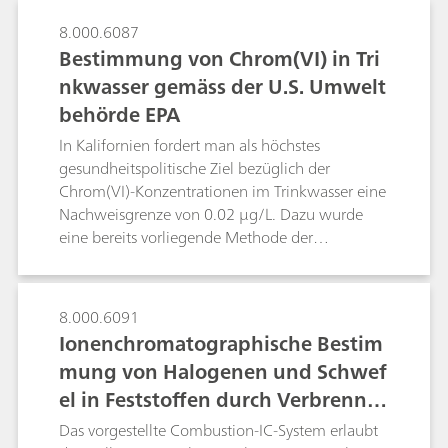
anhand von Aerosolproben aus Herisau
8.000.6087
(Schweiz) demonstriert. Das Abrennen von
Bestimmung von Chrom(VI) in Tri
Wunderkerzen, die zuvor mit
nkwasser gemäss der U.S. Umwelt
Schwermetallsalzen angereichert wurden,
behörde EPA
simulierte die Verschmutzungsereignisse.
In Kalifornien fordert man als höchstes
gesundheitspolitische Ziel bezüglich der
Chrom(VI)-Konzentrationen im Trinkwasser eine
Nachweisgrenze von 0.02 µg/L. Dazu wurde
eine bereits vorliegende Methode der
amerikanischen Umweltbehörde EPA
dahingehend optimiert, dass eine
Nachweisgrenze von 0.01 µg/L Chrom(VI)
8.000.6091
erzielt wurde.
Ionenchromatographische Bestim
mung von Halogenen und Schwef
el in Feststoffen durch Verbrennu
ng als Inline-Probenvorbereitung
Das vorgestellte Combustion-IC-System erlaubt