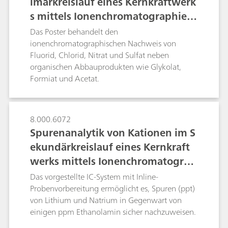
imärkreislauf eines Kernkraftwerk
vergleichen und Entscheidungen zu treffen,
geeignet.
s mittels Ionenchromatographie n
übernimmt der Dosierer das Liquid Handling zur
Anreicherungssäule selbst im einstelligen
ach Inline-Probenvorbereitung
Das Poster behandelt den
Mikroliterbereich. Mit lediglich einem
ionenchromatographischen Nachweis von
Analyseaufbau und ohne zusätzliche Spülung
Fluorid, Chlorid, Nitrat und Sulfat neben
können Proben, die entweder nur Ultra-Spuren
organischen Abbauprodukten wie Glykolat,
oder hohe Konzentrationen aufweisen,
Formiat und Acetat.
analysiert werden. Analog zu den anderen
Inline-Techniken von Metrohm, senkt die hier
beschriebene MiPCT-ME die Arbeitsbelastung,
8.000.6072
gewährleistet vollständige Rückverfolgung, ist
Spurenanalytik von Kationen im S
frei von Verschleppungseinflüssen und
verbessert in erheblichem Umfang die
ekundärkreislauf eines Kernkraft
Genauigkeit und Reproduzierbarkeit der
werks mittels Ionenchromatograp
Ergebnisse.
hie nach Inline-Probenvorbereitun
Das vorgestellte IC-System mit Inline-
g
Probenvorbereitung ermöglicht es, Spuren (ppt)
von Lithium und Natrium in Gegenwart von
einigen ppm Ethanolamin sicher nachzuweisen.