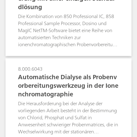
die Säule Metrosep C 4 mit einer
dlösung
HF-HNO3-H2SiF6-Gemische, die durch
herausragenden Trennleistung bei komplexen
Ionenchromatographie (IC) und Titration
Die Kombination von 850 Professional IC, 858
Gemischen, zu denen Standardkationen,
entstanden sind, zeigten eine hohe
Professional Sample Processor, Dosino und
Übergangsmetallkationen sowie Amine
Übereinstimmung, was die Anwendbarkeit der
MagIC NetTM-Software bietet eine Reihe von
gehören.
vorgestellten „Dualen Detektions-IC-Methode“
automatisierten Techniken zur
zur Kontrolle der Zusammensetzung von sauren
ionenchromatographischen Probenvorbereitung
Strukturbädern beweist.
und Kalibrierung, die als Anionen-, Kationen-
oder Zweikanalsystem zur Verfügung stehen.
Die Kalibrierung ist unkompliziert und erfordert
8.000.6043
nur eine Multi-Ionenstandardlösung. Mit Hilfe
Automatische Dialyse als Probenv
der Inline-Kalibrierung kann jede
orbereitungswerkzeug in der Ione
Standardkonzentration im ppt-Bereich mit
nchromatographie
lediglich einer stabilen Standardlösung im ppb-
Bereich kalibriert werden. Mit einer
Die Herausforderung bei der Analyse der
Anreicherungssäule und dem ein-, zwei- oder
vorliegenden Arbeit besteht in der Bestimmung
mehrmaligen Schalten der Ventile können
von Chlorid, Phosphat und Sulfat in
unterschiedlichste Kalibrierkonzentrationen im
Anwesenheit schwieriger Probenmatrices, die in
Ultraspurenbereich mit bis jetzt unerreichter
Wechselwirkung mit der stationären
Reproduzierbarkeit erzeugt werden. Die Inline-