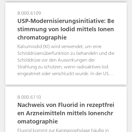
validiert haben. Mit der vorgeschlagenen IC-
Methode werden die Einschränkungen der
8.000.6109
Turbidimetrie bzw. des visuellen Vergleichs
USP-Modernisierungsinitiative: Be
überwunden.
stimmung von Iodid mittels Ionen
chromatographie
Kaliumiodid (KI) wird verwendet, um eine
Schilddrüsenüberfunktion zu behandeln und die
Schilddrüse vor den Auswirkungen der
Strahlung zu schützen, wenn radioaktives Iod
eingeatmet oder verschluckt wurde. In der USP-
Monographie zu Kaliumiodid erfolgt die
Identifikation gegenwärtig mittels
nasschemischer Verfahren und die Bestimmung
8.000.6110
durch manuelle Titration, die bekanntermassen
Nachweis von Fluorid in rezeptfrei
eine geringere Präzision und Genauigkeit bietet.
en Arzneimitteln mittels Ionenchr
Im Rahmen der globalen Modernisierung der
omatographie
USP-Monographien wurde eine selektive und
empfindlichere Alternativmethode entwickelt
Fluorid kommt zur Kariesprophylaxe häufig in