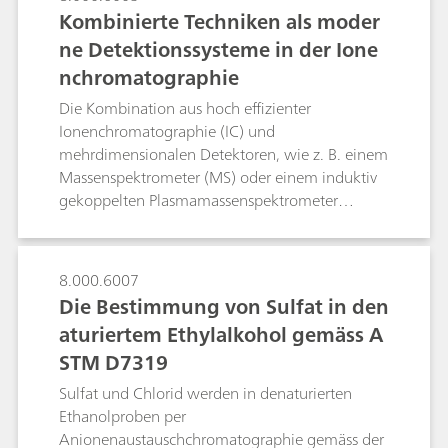
Kombinierte Techniken als moder
ne Detektionssysteme in der Ione
nchromatographie
Die Kombination aus hoch effizienter
Ionenchromatographie (IC) und
mehrdimensionalen Detektoren, wie z. B. einem
Massenspektrometer (MS) oder einem induktiv
gekoppelten Plasmamassenspektrometer
(ICP/MS) erhöht in beträchtlichem Ausmass die
Empfindlichkeit, während sie gleichzeitig
mögliche Matrixstörungen auf ein absolutes
8.000.6007
Minimum reduziert. Mit Hilfe von IC/MS
Die Bestimmung von Sulfat in den
können verschiedene Oxyhalide wie Bromat und
aturiertem Ethylalkohol gemäss A
Perchlorat im Sub-ppb-Bereich nachgewiesen
STM D7319
werden. Ausserdem ist es möglich, organische
Säuren präzise durch massebasierte Analyse
Sulfat und Chlorid werden in denaturierten
sogar in Anwesenheit von hohen Salzmatrices
Ethanolproben per
zu bestimmen. Mit Hilfe von IC-ICP/MS können
Anionenaustauschchromatographie gemäss der