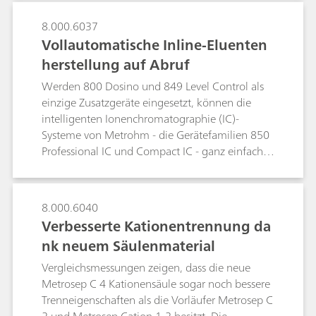
Säulentyp, Standardparameter, Maximaldruck
usw., können von hier jederzeit abgerufen
8.000.6037
werden. Analysedaten, die kontinuierlich mit
Vollautomatische Inline-Eluenten
Hilfe der MagIC NetTM-Software eingegeben
herstellung auf Abruf
werden, sorgen für eine vollständige Säulen-
und GLP-konforme Überwachung ungeachtet
Werden 800 Dosino und 849 Level Control als
des IC-Systems, in welchem die Säule bedient
einzige Zusatzgeräte eingesetzt, können die
wird. Die MagIC NetTM-Software prüft die
intelligenten Ionenchromatographie (IC)-
kritischen Säulendaten und zeigt jede
Systeme von Metrohm - die Gerätefamilien 850
Grenzwertverletzung an.
Professional IC und Compact IC - ganz einfach
erweitert werden, um jede unbeaufsichtigte
Inline-Eluentenherstellung durchzuführen. Der
komplett von der MagIC NetTM-Software
8.000.6040
gesteuerte 849 Level Control überwacht das
Verbesserte Kationentrennung da
Eluentenniveau, während der Dosino sämtliche
nk neuem Säulenmaterial
Dosier- und Liquid Handling-Aufgaben erledigt.
Aufeinanderfolgende Injektionen einer 250-
Vergleichsmessungen zeigen, dass die neue
µg/L-Standardlösung über annähernd 20 Tage
Metrosep C 4 Kationensäule sogar noch bessere
haben eine hervorragende Stabilität in Sachen
Trenneigenschaften als die Vorläufer Metrosep C
Retentionszeit gezeigt. Nach mehr als 800