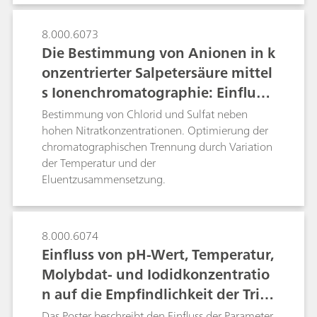
8.000.6073
Die Bestimmung von Anionen in k
onzentrierter Salpetersäure mittel
s Ionenchromatographie: Einfluss
der Temperatur auf die Selektivitä
Bestimmung von Chlorid und Sulfat neben
t
hohen Nitratkonzentrationen. Optimierung der
chromatographischen Trennung durch Variation
der Temperatur und der
Eluentzusammensetzung.
8.000.6074
Einfluss von pH-Wert, Temperatur,
Molybdat- und Iodidkonzentratio
n auf die Empfindlichkeit der Triio
didmethode für die Bestimmung
Das Poster beschreibt den Einfluss der Parameter