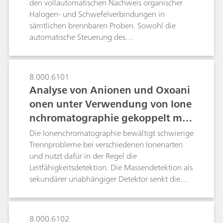
den vollautomatischen Nachweis organischer
Halogen- und Schwefelverbindungen in
sämtlichen brennbaren Proben. Sowohl die
automatische Steuerung des
Verbrennungsaufschlusses mittels
Flammensensor als auch das professionelle
Liquid Handling garantieren höchste Präzision
8.000.6101
und Richtigkeit. Dieses Poster beschreibt die
Analyse von Anionen und Oxoani
Bestimmung des Halogen- und Schwefelgehalts
onen unter Verwendung von Ione
in einem zertifizierten Polymerstandard, einem
nchromatographie gekoppelt mit
Kohlereferenzmaterial sowie Latex- und
Vinylhandschuhen.
Massenspektrometrie (IC-MS)
Die Ionenchromatographie bewältigt schwierige
Trennprobleme bei verschiedenen Ionenarten
und nutzt dafür in der Regel die
Leitfähigkeitsdetektion. Die Massendetektion als
sekundärer unabhängiger Detektor senkt die
Nachweisgrenzen erheblich und bestätigt die
Identität von Analyten selbst dann, wenn diese
koeluieren. Dieses Poster beschreibt, wie die
8.000.6102