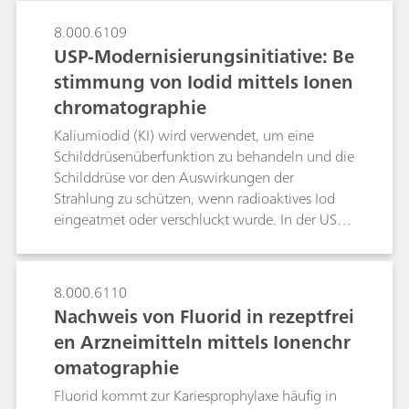
Flammensensor als auch das professionelle
Liquid Handling garantieren höchste Präzision
8.000.6109
und Richtigkeit. Dieses Poster beschreibt die
USP-Modernisierungsinitiative: Be
Bestimmung des Halogen- und Schwefelgehalts
stimmung von Iodid mittels Ionen
in einem zertifizierten Polymerstandard, einem
chromatographie
Kohlereferenzmaterial sowie Latex- und
Vinylhandschuhen.
Kaliumiodid (KI) wird verwendet, um eine
Schilddrüsenüberfunktion zu behandeln und die
Schilddrüse vor den Auswirkungen der
Strahlung zu schützen, wenn radioaktives Iod
eingeatmet oder verschluckt wurde. In der USP-
Monographie zu Kaliumiodid erfolgt die
Identifikation gegenwärtig mittels
nasschemischer Verfahren und die Bestimmung
8.000.6110
durch manuelle Titration, die bekanntermassen
Nachweis von Fluorid in rezeptfrei
eine geringere Präzision und Genauigkeit bietet.
en Arzneimitteln mittels Ionenchr
Im Rahmen der globalen Modernisierung der
omatographie
USP-Monographien wurde eine selektive und
empfindlichere Alternativmethode entwickelt
Fluorid kommt zur Kariesprophylaxe häufig in
und validiert ‒ die Ionenchromatographie (IC).