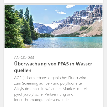
wird mittels Combustion IC bestimmt, d. h.
durch die Umwandlung von organisch
gebundenem Chlor zu Chlorid mittels
Pyrohydrolyse. Das Endprodukt muss völlig frei
von chlorierten Lösungsmitteln sein. Ein
kritischer Gehalt dieser Verbindungen kann
daher bei Analysen im Rahmen der
Qualitätskontrolle ermittelt werden. Der Einsatz
der MiPT hat in dieser Studie eine automatisierte
und präzise Kalibrierung mithilfe einer einzigen
AN-CIC-033
Standardlösung ermöglicht.
Überwachung von PFAS in Wasser
quellen
AOF (adsorbierbares organisches Fluor) wird
zum Screening auf per- und polyfluorierte
Alkylsubstanzen in wässrigen Matrices mittels
pyrohydrolytischer Verbrennung und
Ionenchromatographie verwendet.