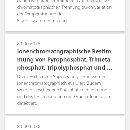
t
hohen Nitratkonzentrationen. Optimierung der
chromatographischen Trennung durch Variation
der Temperatur und der
Eluentzusammensetzung.
8.000.6075
Ionenchromatographische Bestim
mung von Pyrophosphat, Trimeta
phosphat, Tripolyphosphat und St
andardionen in Tensiden und Dün
Drei verschiedene Suppressorsysteme werden
gern
ionenchromatographisch evaluiert. Zudem
werden verschiedene Phosphate neben mono-
und divalenten Anionen mit Gradientenelution
detektiert.
8.000.6076