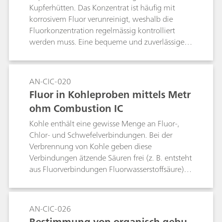
Kupferhütten. Das Konzentrat ist häufig mit
korrosivem Fluor verunreinigt, weshalb die
Fluorkonzentration regelmässig kontrolliert
werden muss. Eine bequeme und zuverlässige
Bestimmungsmethode ist die Combustion IC in
Kombination mit der Sacrificing-Vial-
Technologie. Innerhalb des
AN-CIC-020
Quarzverbrennungsrohrs befindet sich die Probe
Fluor in Kohleproben mittels Metr
in einem horizontal gelagerten Quarzvial,
ohm Combustion IC
dessen beiden Enden mit Glaswolle verschlossen
sind. Während der Verbrennung werden die
Kohle enthält eine gewisse Menge an Fluor-,
freigesetzten quarzzerstörenden Komponenten
Chlor- und Schwefelverbindungen. Bei der
(z. B. Fluorid, Alkali- und Erdalkalimetalle) vom
Verbrennung von Kohle geben diese
Quarzvial und der Quarzwolle abgefangen und
Verbindungen ätzende Säuren frei (z. B. entsteht
können so erst gar nicht das
aus Fluorverbindungen Fluorwasserstoffsäure).
Quarzverbrennungsrohr erreichen.Stichwort:
Wärmekraftwerke arbeiten daher mit Kohle, die
Pyrohydrolyse
einen geringen Fluorgehalt aufweist, um eine
übermässige Produktion von
AN-CIC-026
Fluorwasserstoffsäure zu verhindern. In dieser
Bestimmung von organisch gebu