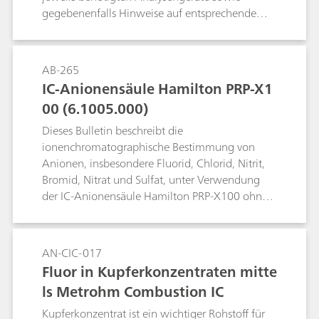
gegebenenfalls Hinweise auf entsprechende
Metrohm Application Bulletins und Application
Notes. Behandelt werden die folgenden
Parameter: elektrische Leitfähigkeit, pH-Wert,
AB-265
Fluorid, Ammonium und Kjeldahl-Stickstoff,
IC-Anionensäule Hamilton PRP-X1
Anionen und Kationen mittels
00 (6.1005.000)
Ionenchromatographie, Schwermetalle mittels
Voltammetrie, chemischer Sauerstoffbedarf
Dieses Bulletin beschreibt die
(CSB), Wasserhärte, freies Chlor sowie einige
ionenchromatographische Bestimmung von
andere Wasserinhaltsstoffe.
Anionen, insbesondere Fluorid, Chlorid, Nitrit,
Bromid, Nitrat und Sulfat, unter Verwendung
der IC-Anionensäule Hamilton PRP-X100 ohne
chemische Suppression.
AN-CIC-017
Fluor in Kupferkonzentraten mitte
ls Metrohm Combustion IC
Kupferkonzentrat ist ein wichtiger Rohstoff für