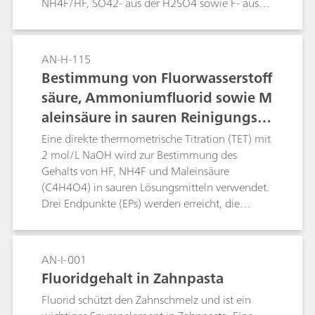
NH4F/HF, SO42- aus der H2SO4 sowie F- aus
dem HF und NH4F/HF. Die Analyse aller H+
(„Gesamtsäuren“) durch NaOH-Titration, F-
durch Titration mit Al(NO3)3 („Gesamtfluorid“)
AN-H-115
sowie SO42- durch das Titrieren mit BaCl2
Bestimmung von Fluorwasserstoff
liefert die notwendigen Informationen, um die
säure, Ammoniumfluorid sowie M
Zusammensetzung des Gemisches zu
aleinsäure in sauren Reinigungslö
bestimmen.
sungen
Eine direkte thermometrische Titration (TET) mit
2 mol/L NaOH wird zur Bestimmung des
Gehalts von HF, NH4F und Maleinsäure
(C4H4O4) in sauren Lösungsmitteln verwendet.
Drei Endpunkte (EPs) werden erreicht, die
folgendermassen zugeordnet werden
können:EP1: C4H4O4 (pKa1 = 1.9), HF (pKa =
3.17)EP2: C4H4O4 (pKa2 = 6.07)EP2: NH4F
AN-I-001
(pKa = 8.2)Der HF-Gehalt wird durch
Fluoridgehalt in Zahnpasta
Subtraktion der Differenz (EP2-EP1) von EP1
Fluorid schützt den Zahnschmelz und ist ein
errechnet.