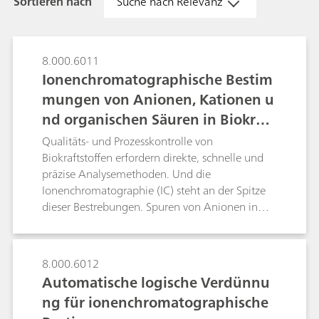
Sortieren nach
Suche nach Relevanz
8.000.6011
Ionenchromatographische Bestim
mungen von Anionen, Kationen u
nd organischen Säuren in Biokraft
stoffen
Qualitäts- und Prozesskontrolle von
Biokraftstoffen erfordern direkte, schnelle und
präzise Analysemethoden. Und die
Ionenchromatographie (IC) steht an der Spitze
dieser Bestrebungen. Spuren von Anionen in
einer Benzin/Ethanolmischung kann im Sub-
ppb-Bereich nach der Inline-Matrixeliminierung
von Metrohm mittels Anionenchromatographie
8.000.6012
mit anschliessender Leitfähigkeitsdetektion nach
Automatische logische Verdünnu
sequenzieller Suppression bestimmt werden.
ng für ionenchromatographische
Während die Analytanionen an der