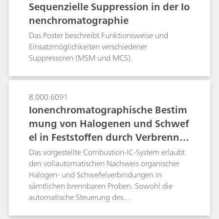
Sequenzielle Suppression in der Io
nenchromatographie
Das Poster beschreibt Funktionsweise und
Einsatzmöglichkeiten verschiedener
Suppressoren (MSM und MCS).
8.000.6091
Ionenchromatographische Bestim
mung von Halogenen und Schwef
el in Feststoffen durch Verbrennu
ng als Inline-Probenvorbereitung
Das vorgestellte Combustion-IC-System erlaubt
den vollautomatischen Nachweis organischer
Halogen- und Schwefelverbindungen in
sämtlichen brennbaren Proben. Sowohl die
automatische Steuerung des
Verbrennungsaufschlusses mittels