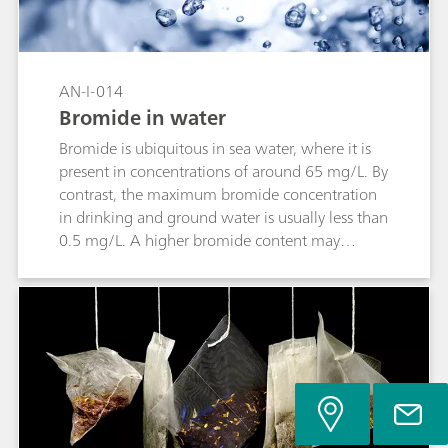
AN-I-014
Bromide in water
Bromide is ubiquitous in sea water, where it is
present in concentrations of around 65 mg/L. By
contrast, the maximum bromide concentration
in drinking and ground water is usually less than
0.5 mg/L. A higher bromide content may
indicate a contamination of the water caused by
fertilizer, road salt or industrial waste water. This
Application Note describes the determination of
the bromide content in water via direct
measurement with a Br ion-selective electrode
in accordance with ASTM D1246.