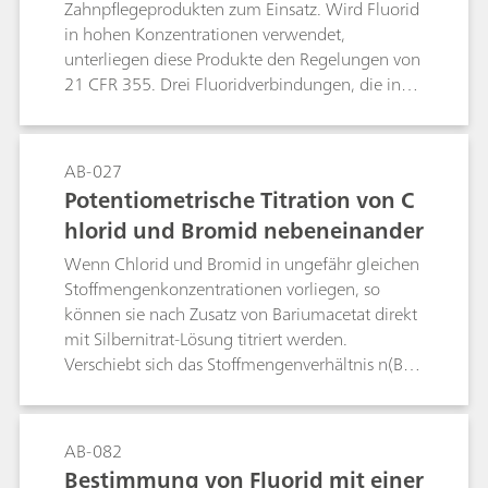
Zahnpflegeprodukten zum Einsatz. Wird Fluorid
Die vorgeschlagene IC-Methode kann auch
in hohen Konzentrationen verwendet,
anstelle nasschemischer Verfahren für den
unterliegen diese Produkte den Regelungen von
Identifikationstest verwendet werden.
21 CFR 355. Drei Fluoridverbindungen, die in
rezeptfreien Zahnpflegeprodukten zum
Kariesschutz zum Einsatz kommen, sind
Natriumfluorid, Zinnfluorid und
AB-027
Natriummonofluorophopsphat (MFP). Die
Potentiometrische Titration von C
Bestimmung von Fluorid in diesen Wirkstoffen
hlorid und Bromid nebeneinander
und fertigen Formulierungen erfolgt durch
manuelle Titration oder mithilfe ionenselektiver
Wenn Chlorid und Bromid in ungefähr gleichen
Elektroden. Im Rahmen der globalen
Stoffmengenkonzentrationen vorliegen, so
Modernisierung der USP-Monographien wurde
können sie nach Zusatz von Bariumacetat direkt
eine selektive und empfindlichere
mit Silbernitrat-Lösung titriert werden.
Alternativmethode entwickelt und validiert ‒ die
Verschiebt sich das Stoffmengenverhältnis n(Br-)
Ionenchromatographie (IC). Die vorgeschlagene
: n(Cl-) jedoch von 1 : 1 zu 1 : 5, 1 : 10, 5 : 1
IC-Methode kann auch anstelle nasschemischer
oder 10 : 1, ist bei dieser Methode mit grösseren
Verfahren für den Identifikationstest verwendet
relativen Fehlern zu rechnen. Das Bulletin
AB-082
werden.
beschreibt ein weiteres Titrationsverfahren, das
Bestimmung von Fluorid mit einer