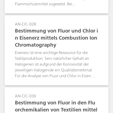
Flammschutzmittel zugesetzt. Bei
Flammschutzmitteln handelt es sich häufig um
haloorganische Verbindungen. Der Einsatz
solcher Verbindungen und die jeweilige
AN-CIC-028
Konzentration der eingebrachten Halogene
Bestimmung von Fluor und Chlor i
kann mittels Combustion IC bestimmt werden.
n Eisenerz mittels Combustion Ion
Die Rückgewinnung über das gesamte System
Chromatography
wird mit einemzertifizierten Referenzmaterial
getestet.
Eisenerz ist eine wichtige Ressource für die
Stahlproduktion. Sein natürlicher Gehalt an
Halogenen ist aufgrund der Korrosivität der
jeweiligen Halogenide ein Qualitätsmerkmal.
Für die Analyse von Fluor und Chlor in Erzen
wird Combustion IC unter Anwendung der
Sacrificial-Vial-Technologie eingesetzt. Für
gewöhnlich wird WO3 zugesetzt, um die
AN-CIC-030
Freisetzung von SO2 und damit die
Bestimmung von Fluor in den Flu
Schwefelrückgewinnung zu verbessern. Bei
orchemikalien von Textilien mittel
dieser Anwendung verbessert sich dadurch auch