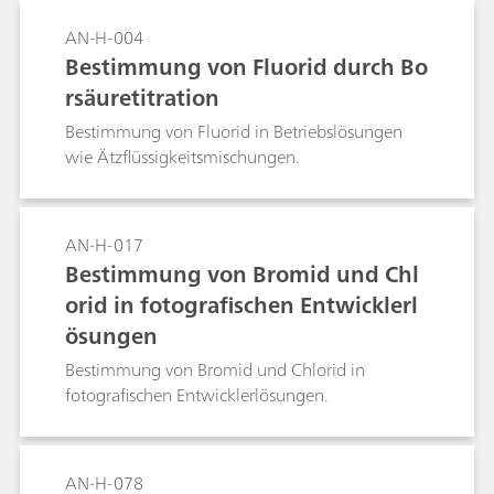
wirtschaftlichen Alternative zu herkömmlichen
Techniken zur Qualitätskontrolle
AN-H-004
pharmazeutischer Lösungen wie
Bestimmung von Fluorid durch Bo
Hämodialysekonzentrate.
rsäuretitration
Benutzerfreundlichkeit, Genauigkeit und der
hohe Durchsatz von IC steigern die Produktivität
Bestimmung von Fluorid in Betriebslösungen
und erfüllen die Anforderungen moderner
wie Ätzflüssigkeitsmischungen.
Routine- und Forschungslabore.
AN-H-017
Bestimmung von Bromid und Chl
orid in fotografischen Entwicklerl
ösungen
Bestimmung von Bromid und Chlorid in
fotografischen Entwicklerlösungen.
AN-H-078