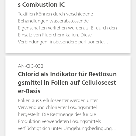
s Combustion IC
in erheblichem Masse die Rückgewinnung von
Fluorid.
Textilien können durch verschiedene
Behandlungen wasserabstossende
Eigenschaften verliehen werden, z. B. durch den
Einsatz von Fluorchemikalien. Diese
Verbindungen, insbesondere perfluorierte
organische Stoffe, sind in der Umwelt jedoch
nur schwer abbaubar und werden daher als
«Emerging Contaminants» eingestuft. Hier wird
AN-CIC-032
Combustion IC mit Pyrohydrolyse und
Chlorid als Indikator für Restlösun
anschliessender ionenchromatographischer
gsmittel in Folien auf Celluloseest
Bestimmung eingesetzt, um den Fluorgehalt
er-Basis
von Textilien zu analysieren.
Folien aus Celluloseester werden unter
Verwendung chlorierter Lösungsmittel
hergestellt. Die Restmenge des für die
Produktion verwendeten Lösungsmittels
verflüchtigt sich unter Umgebungsbedingungen
innerhalb weniger Tage. Das Restlösungsmittel