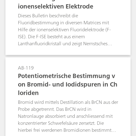
es gestattet, Bromid neben einem grossen
ionenselektiven Elektrode
Chloridüberschuss zu bestimmen. Die
Bestimmung geringer Chloridkonzentrationen
Dieses Bulletin beschreibt die
neben einem grossen Bromidüberschuss ist
Fluoridbestimmung in diversen Matrices mit
titrimetrisch nicht möglich.
Hilfe der ionenselektiven Fluoridelektrode (F-
ISE). Die F-ISE besteht aus einem
Lanthanfluoridkristall und zeigt Nernstsches
Verhalten über einen grossen
Fluoridkonzentrationsbereich.Der erste Teil
dieses Bulletins enthält Hinweise zur
AB-119
Handhabung und Pflege der Elektrode sowie der
Potentiometrische Bestimmung v
eigentlichen Fluoridbestimmung. Der zweite
on Bromid- und Iodidspuren in Ch
Teil demonstriert die Direktbestimmung von
loriden
Fluorid mit der Standardadditionstechnik in
Kochsalz, Zahnpasta und Mundwasser.
Bromid wird mittels Destillation als BrCN aus der
Probe abgetrennt. Das BrCN wird in
Natronlauge absorbiert und anschliessend mit
konzentrierter Schwefelsäure zersetzt. Die
hierbei frei werdenen Bromidionen bestimmt