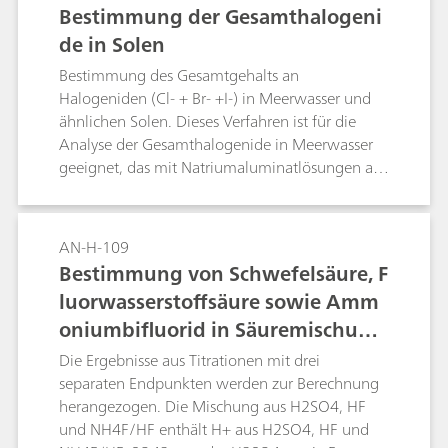
Bestimmung der Gesamthalogeni
de in Solen
Bestimmung des Gesamtgehalts an
Halogeniden (Cl- + Br- +I-) in Meerwasser und
ähnlichen Solen. Dieses Verfahren ist für die
Analyse der Gesamthalogenide in Meerwasser
geeignet, das mit Natriumaluminatlösungen aus
Aluminiumoxidraffinerien verunreinigt wurde,
sowie Meerwasser, das zur Neutralisation des
Abfalls aus Aluminiumoxidraffinerien, dem sog.
AN-H-109
Rotschlamm, genutzt wurde. Angesichts der
Bestimmung von Schwefelsäure, F
geringen Konzentrationen von Brom und Iod im
luorwasserstoffsäure sowie Amm
Meerwasser, nähert sich der Gesamtgehalt der
oniumbifluorid in Säuremischung
Halogenide der Chloridkonzentration an.
en
Die Ergebnisse aus Titrationen mit drei
separaten Endpunkten werden zur Berechnung
herangezogen. Die Mischung aus H2SO4, HF
und NH4F/HF enthält H+ aus H2SO4, HF und