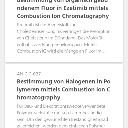
Application Note wird wird die Bestimmung des
ndenem Fluor in Ezetimib mittels
Fluorgehalts mittels Ionenchromatographie
Combustion Ion Chromatography
nach einer Pyrohydrolyse beschrieben.
Ezetimib ist ein Arzneistoff zur
Cholesterinsenkung. Es verringert die Resorption
von Cholesterin im Dünndarm. Das Molekül
enthält zwei Fluorphenylgruppen. Mittels
Combustion IC wird die Menge an Fluor im
Arzneistoff bestimmt. Um eine übermässige
Einführung von Fluorid in das System zu
vermeiden, wird Ezetimib vor der Verbrennung
AN-CIC-027
in Ethanol gelöst.
Bestimmung von Halogenen in Po
lymeren mittels Combustion Ion C
hromatography
Für Bau- und Dekorationszwecke verwendete
Polymerwerkstoffe müssen flammbeständig
sein. Um den gewünschten Beständigkeitsgrad
zu erreichen, werden dem einfachen Polymer