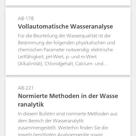
man dann durch potentiometrische Titration mit
Silbernitratlösung. Iodid stört die Bestimmung
nicht.Iodid wird durch Hypobromit zu Iodat
AB-178
oxidiert. Nach Zerstörung des überschüssigen
Vollautomatische Wasseranalyse
Hypobromits erfolgt die potentiometrische
Für die Beurteilung der Wasserqualität ist die
Titration (des aus Iodat freigesetzten Iods) mit
Bestimmung der folgenden physikalischen und
Natriumthiosulfatlösung. Bromid stört selbst in
chemischen Parameter notwendig: elektrische
grossem Überschuss nicht.Die beschriebenen
Leitfähigkeit, pH-Wert, p- und m-Wert
Verfahren gestatten es, Bromid und Iodid neben
(Alkalinität), Chloridgehalt, Calcium- und
einem grossen Überschuss an Chlorid zu
Magnesiumhärte, Gesamthärte sowie
bestimmen (z. B. in Sole, Meerwasser, Kochsalz
Fluoridgehalt. Dieses Bulletin beschreibt, wie die
usw.).
oben genannten Parameter in nur einem
AB-221
einzigen Arbeitsgang bestimmt werden.Der
Normierte Methoden in der Wasse
Permanganatindex (PMI) und der chemische
ranalytik
Sauerstoffbedarf (CSB) sind weitere wichtige
Parameter für die Wasseranalyse. Dieses Bulletin
In diesem Bulletin sind normierte Methoden aus
beschreibt daher zusätzlich die vollautomatische
dem Bereich der Wasseranalytik
Bestimmung des PMI nach EN ISO 8467 und des
zusammengestellt. Weiterhin finden Sie die
CSB nach DIN 38409-44.
jeweils benötigten Analysengeräte sowie