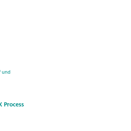
f und
 Process