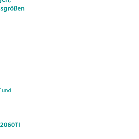
ssgrößen
f und
 2060TI