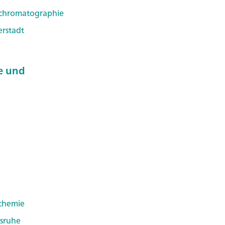
chromatographie
erstadt
e und
ochemie
lsruhe