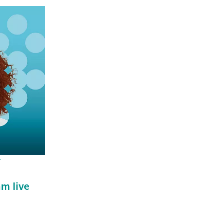
r
m live