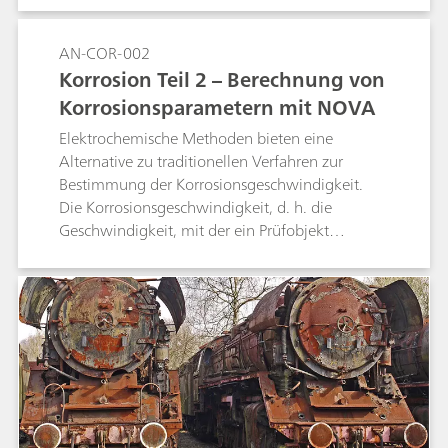
mindestens zwei Reaktionen auf der Oberfläche
des korrodierenden Metalls.
AN-COR-002
Korrosion Teil 2 – Berechnung von
Korrosionsparametern mit NOVA
Elektrochemische Methoden bieten eine
Alternative zu traditionellen Verfahren zur
Bestimmung der Korrosionsgeschwindigkeit.
Die Korrosionsgeschwindigkeit, d. h. die
Geschwindigkeit, mit der ein Prüfobjekt
korrodiert, kann beispielsweise anhand
einfacher elektrochemischer Messungen wie der
Linear-Sweep-Voltammetrie (LSV) errechnet
werden.