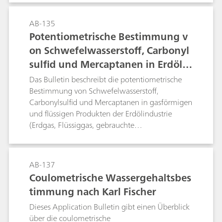
Magnesium in Wasser. Aus diesen Werten kann
die permanente Härte berechnet werden.
AB-135
Zudem ist die Bestimmung von Calcium und
Potentiometrische Bestimmung v
Magnesium in Getränken (Frucht- und
on Schwefelwasserstoff, Carbonyl
Gemüsesäfte, Wein) beschrieben.Der
photometrische Teil beinhaltet die Bestimmung
sulfid und Mercaptanen in Erdölpr
der Gesamt- und Calciumhärte und damit
odukten
Das Bulletin beschreibt die potentiometrische
indirekt der Magnesiumhärte mittels
Bestimmung von Schwefelwasserstoff,
Eriochromschwarz T und Calconcarbonsäure als
Carbonylsulfid und Mercaptanen in gasförmigen
Indikator (nach DIN 38406-3).
und flüssigen Produkten der Erdölindustrie
(Erdgas, Flüssiggas, gebrauchte
Absorptionslösungen, Destillate, Flugpetrol,
Benzin, Kerosin usw.). Die Proben werden mit
alkoholischer Silbernitratlösung unter
AB-137
Verwendung der Ag-Titrode titriert.
Coulometrische Wassergehaltsbes
timmung nach Karl Fischer
Dieses Application Bulletin gibt einen Überblick
über die coulometrische