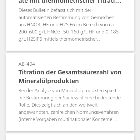
ate mit thermometrischer Titratio
4500-Cl Methode I.
n
Dieses Bulletin befasst sich mit der
automatisierten Bestimmung von Gemischen
aus HNO3, HF und H2SiF6 im Bereich von ca.
200-600 g/L HNO3, 50-160 g/L HF und 0-185
g/L H2SiF6 mittels thermometrischer
Titration.Ätzsäuregemische, die HNO3, HF und
H2SiF6 aus dem Ätzen von Siliziumsubstraten
enthalten, können mit dem 859 Titrotherm in
AB-404
einer Folge von zwei Bestimmungen analysiert
Titration der Gesamtsäurezahl von
werden. Die erste Bestimmung beinhaltet eine
Mineralölprodukten
direkte Titration mit Standard c(NaOH) = 2
mol/L, gefolgt von einer Rücktitration mit c(HCl)
Bei der Analyse von Mineralölprodukten spielt
= 2 mol/L. Diese Bestimmung ergibt den
die Bestimmung der Säurezahl eine bedeutende
H2SiF6-Gehalt sowie einen Wert für den
Rolle. Dies zeigt sich an den weltweit
kombinierten (HNO3+HF) Gehalt. Die zweite
angewandten, zahlreichen Normungsverfahren
Bestimmung besteht aus einer Titration mit
(interne Vorgaben multinationaler Konzerne
c(Al3+) = 0,5 mol/L zur Bestimmung des HF-
sowie nationale und internationale Vorgaben
Gehalts. Bei frisch hergestellten Gemischen aus
gemäss ASTM, DIN, IP, ISO etc.). Diese Verfahren
HNO3 und HF, die kein H2SiF6 enthalten, wird