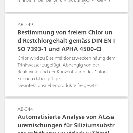
reduziert. Mit Molybdän als Katalysator wird das
überschüssige Eisen(II) mit Salpetersäure
oxidiert. Die entstehende salpetrige Säure wird
mit Sulfaminsäure zerstört bevor Uran(IV) mit
AB-249
einer Kaliumdichromatlösung in Gegenwart
Bestimmung von freiem Chlor un
eines Vanadiumkatalysators titriert wird.
d Restchlorgehalt gemäss DIN EN I
SO 7393-1 und APHA 4500-Cl
Chlor wird zu Desinfektionszwecken häufig dem
Trinkwasser zugefügt. Abhängig von der
Reaktivität und der Konzentration des Chlors
können dabei giftige
Desinfektionsnebenprodukte freigesetzt
werden. Daher muss die Chlorkonzentration im
Trinkwasser ganz genau kontrolliert werden.
Dieses Application Bulletin beschriebt, wie die
AB-344
Chlorkonzentration gemäss der folgenden drei
Automatisierte Analyse von Ätzsä
Standardmethoden bestimmt wird: DIN EN ISO
uremischungen für Siliziumsubstr
7939-1, APHA 4500-Cl Methode B und APHA