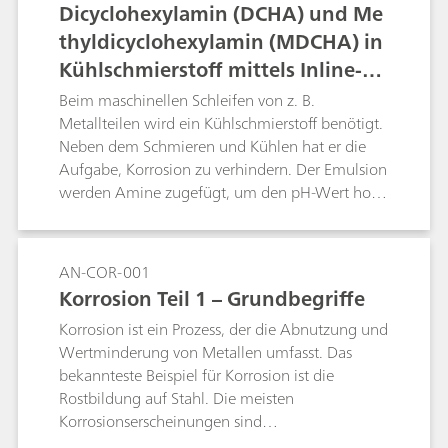
Dicyclohexylamin (DCHA) und Me
thyldicyclohexylamin (MDCHA) in
Kühlschmierstoff mittels Inline-Di
alyse
Beim maschinellen Schleifen von z. B.
Metallteilen wird ein Kühlschmierstoff benötigt.
Neben dem Schmieren und Kühlen hat er die
Aufgabe, Korrosion zu verhindern. Der Emulsion
werden Amine zugefügt, um den pH-Wert hoch
zu halten. Bei der vorliegenden Anwendung
müssen neben anderen Aminkomponenten und
anorganischen Kationen DCHA und MDCHA
AN-COR-001
analysiert werden. Zur Vermeidung einer
Korrosion Teil 1 – Grundbegriffe
Verunreinigung des IC-Systems mit Öl wird die
Korrosion ist ein Prozess, der die Abnutzung und
Inline-Dialyse eingesetzt. Der Nachweis erfolgt
Wertminderung von Metallen umfasst. Das
durch direkte Leitfähigkeitsdetektion.
bekannteste Beispiel für Korrosion ist die
Rostbildung auf Stahl. Die meisten
Korrosionserscheinungen sind
elektrochemischer Natur und bestehen aus