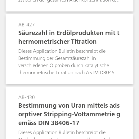
der Arsen(III)-Konzentration zu unterscheiden.
Bei einer Anreicherungszeit von 60 s, beträgt die
Nachweisgrenze für Gesamtarsen 0.9 µg/L, für
AB-427
Arsen(III) 0.3 µg/L.
Säurezahl in Erdölprodukten mit t
hermometrischer Titration
Dieses Application Bulletin beschreibt die
Bestimmung der Gesamtsäurezahl in
verschiedenen Ölproben durch katalytische
thermometrische Titration nach ASTM D8045.
AB-430
Bestimmung von Uran mittels ads
orptiver Stripping-Voltammetrie g
emäss DIN 38406-17
Dieses Application Bulletin beschreibt die