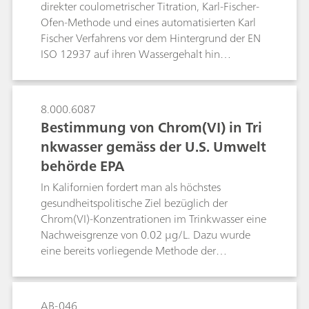
direkter coulometrischer Titration, Karl-Fischer-
Ofen-Methode und eines automatisierten Karl
Fischer Verfahrens vor dem Hintergrund der EN
ISO 12937 auf ihren Wassergehalt hin
untersucht.
8.000.6087
Bestimmung von Chrom(VI) in Tri
nkwasser gemäss der U.S. Umwelt
behörde EPA
In Kalifornien fordert man als höchstes
gesundheitspolitische Ziel bezüglich der
Chrom(VI)-Konzentrationen im Trinkwasser eine
Nachweisgrenze von 0.02 µg/L. Dazu wurde
eine bereits vorliegende Methode der
amerikanischen Umweltbehörde EPA
dahingehend optimiert, dass eine
Nachweisgrenze von 0.01 µg/L Chrom(VI)
AB-046