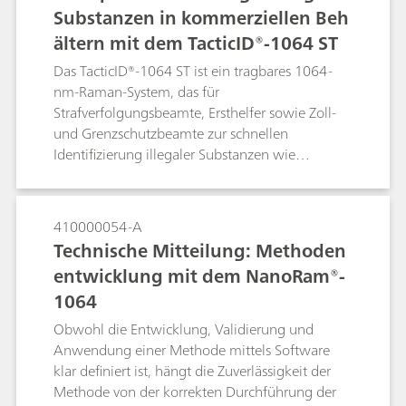
Bestimmte Technologien eignen sich
Substanzen in kommerziellen Beh
hervorragend für eine genaue Identifikation im
ältern mit dem TacticID®-1064 ST
Labor, doch viele Technologien wie die Raman-
Spektroskopie können sowohl direkt vor Ort als
Das TacticID®-1064 ST ist ein tragbares 1064-
auch im Labor erfolgreich zur Identifikation
nm-Raman-System, das für
mehrerer forensischer Probentypen eingesetzt
Strafverfolgungsbeamte, Ersthelfer sowie Zoll-
werden. Die Raman-Spektroskopie wird von der
und Grenzschutzbeamte zur schnellen
Scientific Working Group for the Analysis of
Identifizierung illegaler Substanzen wie
Seized Drugs (Wissenschaftliche Arbeitsgruppe
Betäubungsmittel, Sprengstoffe und anderer
für die Analyse sichergestellter Drogen) als
verdächtiger Materialien im Feld entwickelt
Analysemethode der Kategorie A eingestuft
wurde. Das TacticID-1064 ST ist speziell mit
410000054-A
(SWGDRUG; Version 7.1, 2016).
einer durchsichtigen Raman-Funktionalität
Technische Mitteilung: Methoden
ausgestattet, um Materialien sowohl durch
entwicklung mit dem NanoRam®-
transparente als auch durch undurchsichtige
1064
Behälter hindurch zu messen. Diese Messungen
durch die Barriere machen die aktive
Obwohl die Entwicklung, Validierung und
Probenahme potenziell gefährlicher
Anwendung einer Methode mittels Software
Verbindungen wie Fentanyl überflüssig, was zu
klar definiert ist, hängt die Zuverlässigkeit der
sichereren Abläufen und kürzeren Wartezeiten
Methode von der korrekten Durchführung der
auf eindeutige Ergebnisse führt.