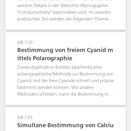
weitere Details in der Metrohm Monographie
EDTA-Metall-Bildungskonstanten zur
"Conductometry" beschrieben sind. Im zweiten,
Bestimmung der Äquivalenzpunkte und
praktischen Teil werden die folgenden Themen
ermöglicht die Quantifizierung in verschiedenen
behandelt:Leitfähigkeitsmessungen allgemein;
Matrizen.
Bestimmung der Zellkonstanten; Bestimmung
des Temperaturkoeffizienten;
AB-110
Leitfähigkeitsmessungen in Wasserproben; TDS
Bestimmung von freiem Cyanid m
– Total Dissolved Solids; Konduktometrische
ittels Polarographie
Titrationen;
Dieses Application Bulletin beschreibt eine
polarographische Methode zur Bestimmung von
Cyanid, mit der freie Cyanide schnell und präzise
bestimmt werden können. Wo andere
Methoden scheitern, kann die Bestimmung mit
dieser Methode auch in Lösungen erfolgen, die
Sulfide enthalten. Cyanidkonzentrationen im
Bereich von b(CN–) = 0,01…10 mg/L stellen
AB-125
kein Problem dar. Störende Effekte durch
Simultane Bestimmung von Calciu
Anionen und komplexe Cyanide wurden bereits