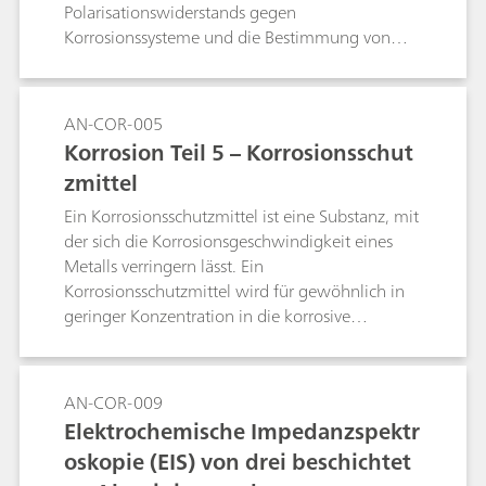
Polarisationswiderstands gegen
Korrosionssysteme und die Bestimmung von
Korrosionsmechanismen erwiesen.
AN-COR-005
Korrosion Teil 5 – Korrosionsschut
zmittel
Ein Korrosionsschutzmittel ist eine Substanz, mit
der sich die Korrosionsgeschwindigkeit eines
Metalls verringern lässt. Ein
Korrosionsschutzmittel wird für gewöhnlich in
geringer Konzentration in die korrosive
Umgebung eingebracht. Diese Application Note
zeigt, wie Geräte von Metrohm Autolab für die
Qualitätsprüfung von Korrosionsschutzmitteln
AN-COR-009
verwendet werden können.
Elektrochemische Impedanzspektr
oskopie (EIS) von drei beschichtet