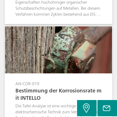
Eigenschaften hochohmiger organischer
Schutzbeschichtungen auf Metallen. Bei diesem
Verfahren kommen Zyklen bestehend aus EIS-
Messungen (elektrochemische
Impedanzspektroskopie), kathodischen
Polarisationen und Potenzialrelaxation zur
Anwendung. In dieser Application Note wird
gezeigt, dass der Metrohm Autolab PGSTAT
M204 mit Flachzelle die Anforderungen der
Norm ISO 17463 erfüllt.
AN-COR-019
Bestimmung der Korrosionsrate m
it INTELLO
Die Tafel-Analyse ist eine wichtige
elektrochemische Technik zum Verständnis der