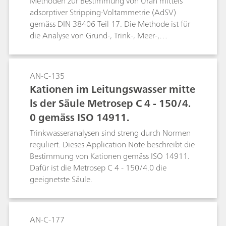
Methoden zur Bestimmung von Uran mittels
adsorptiver Stripping-Voltammetrie (AdSV)
gemäss DIN 38406 Teil 17. Die Methode ist für
die Analyse von Grund-, Trink-, Meer-,
Oberflächen- und Kühlwasser geeignet, in dem
die Urankonzentration von Bedeutung ist.
Selbstverständlich können die Methoden auch
AN-C-135
für die Spurenanalytik in anderen Matrices
Kationen im Leitungswasser mitte
angewendet werden.Uran wird als
ls der Säule Metrosep C 4 - 150/4.
Chloranilsäure-Komplex bestimmt. Die
0 gemäss ISO 14911.
Nachweisgrenze in Proben mit geringer
Chloridkonzentration liegt bei ca. 50 ng/L und
Trinkwasseranalysen sind streng durch Normen
in Meerwasser bei ca. 1 µg/L. Matrices mit
reguliert. Dieses Application Note beschreibt die
hohem Chloridgehalt können nur nach einer
Bestimmung von Kationen gemäss ISO 14911.
Reduktion der Chloridkonzentration über einen
Dafür ist die Metrosep C 4 - 150/4.0 die
mit Sulfationen geladenen Ionenaustauscher
geeignetste Säule.
analysiert werden.
AN-C-177