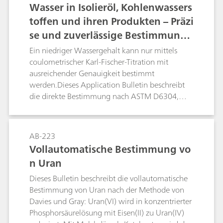
Wasser in Isolieröl, Kohlenwassers
toffen und ihren Produkten – Präzi
se und zuverlässige Bestimmung
mittels Karl-Fischer-Titration
Ein niedriger Wassergehalt kann nur mittels
coulometrischer Karl-Fischer-Titration mit
ausreichender Genauigkeit bestimmt
werden.Dieses Application Bulletin beschreibt
die direkte Bestimmung nach ASTM D6304,
ASTM E1064, ASTM D1533, ASTM D3401,
ASTM D4928, EN IEC 60814, EN ISO 12937, ISO
10337, DIN 51777 und GB/T 11146. Die
AB-223
Trockenschrankmethode wird nach ASTM
Vollautomatische Bestimmung vo
D6304, EN IEC 60814 und DIN 51777
n Uran
beschrieben.
Dieses Bulletin beschreibt die vollautomatische
Bestimmung von Uran nach der Methode von
Davies und Gray: Uran(VI) wird in konzentrierter
Phosphorsäurelösung mit Eisen(II) zu Uran(IV)