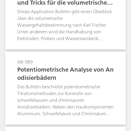
und Tricks für die volumetrische K
Silbergalvanisierbädern durch eine Titration mit
arl-Fischer-Titration
Dieses Application Bulletin gibt einen Überblick
Kaliumbromid bzw. Kaliumchlorid.
über die volumetrische
Wassergehaltsbestimmung nach Karl Fischer.
Unter anderem wird die Handhabung von
Elektroden, Proben und Wasserstandards
beschrieben. Die beschriebenen Verfahren und
Parameter entsprechen der Norm ASTM E203.
AB-089
Potentiometrische Analyse von An
odisierbädern
Das Bulletin beschreibt potentiometrische
Titrationsmethoden zur Kontrolle von
schwefelsauren und chromsauren
Anodisierbädern. Neben den Hautkomponenten
Aluminium, Schwefelsäure und Chromsäure
werden auch Chlorid, Oxalsäure sowie Sulfat
bestimmt.