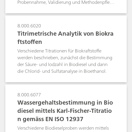
Probennahme, Validierung und Methodenpflege
ab. In diesem Dokument werden ausführlich die
empfohlenen Verfahren für die Anwendung der
multivariaten Methode mit dem NanoRam-
8.000.6020
1064 beschrieben. Diese Verfahren sind für
Titrimetrische Analytik von Biokra
Endbenutzer im pharmazeutischen Umfeld zu
ftstoffen
empfehlen, können aber auch in anderen
Bereichen eingesetzt werden. Dieses Dokument
Verschiedene Titrationen für Biokraftstoffe
soll als allgemeine Orientierung für Benutzer des
werden beschrieben, zunächst die Bestimmung
NanoRam-1064 dienen, die eine
der Säure- und Iodzahl in Biodiesel und dann
Standardarbeitsanweisung für die
die Chlorid- und Sulfatanalyse in Bioethanol.
Methodenentwicklung, -validierung und -
umsetzung erstellen möchten.
8.000.6077
Wassergehaltsbestimmung in Bio
diesel mittels Karl-Fischer-Titratio
n gemäss EN ISO 12937
Verschiedene Biodieselproben werden mittels