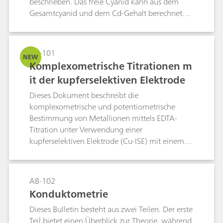
beschrieben. Das freie Cyanid kann aus dem
Gesamtcyanid und dem Cd-Gehalt berechnet
werden.
AB-101
NEW
Komplexometrische Titrationen m
it der kupferselektiven Elektrode
Dieses Dokument beschreibt die
komplexometrische und potentiometrische
Bestimmung von Metallionen mittels EDTA-
Titration unter Verwendung einer
kupferselektiven Elektrode (Cu-ISE) mit einem
langlebigen Epoxid-Schaft und einer
Kristallmembran. Da die Elektrode gegenüber
Komplexbildnern unempfindlich ist, muss vor
AB-102
der Analyse ein vorgeformter Cu–Metall-
Konduktometrie
Komplex in die Probe eingebracht werden. Das
Dieses Bulletin besteht aus zwei Teilen. Der erste
Verfahren, das sowohl für die Direkt- als auch
Teil bietet einen Überblick zur Theorie, während
für die Rücktitration geeignet ist, nutzt die