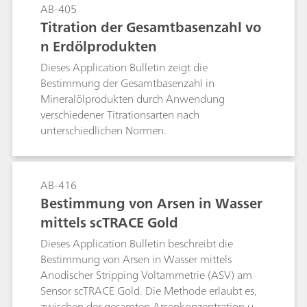
unterscheiden sich hauptsächlich in der
AB-405
eine verknüpfte Zwei-Titration-Sequenz
Zusammensetzung der verwendeten
Titration der Gesamtbasenzahl vo
verwendet. Die Ergebnisse der beiden
Lösungsmittel und Titriermittel.Dieses Bulletin
n Erdölprodukten
Bestimmungen werden von tiamoTM
beschreibt die Bestimmung der Säurezahl in
verwendet, um individuelle Ergebnisse für
Mineralölprodukten durch die Anwendung
Dieses Application Bulletin zeigt die
HNO3, HF und H2SiF6 zu erhalten.
verschiedener Titrationsmethoden.Die
Bestimmung der Gesamtbasenzahl in
potentiometrische Bestimmung wird nach
Mineralölprodukten durch Anwendung
ASTM D664, die photometrische nach ASTM
verschiedener Titrationsarten nach
D974 und die thermometrische Titration nach
unterschiedlichen Normen.
ASTM D8045 beschrieben.
AB-416
Bestimmung von Arsen in Wasser
mittels scTRACE Gold
Dieses Application Bulletin beschreibt die
Bestimmung von Arsen in Wasser mittels
Anodischer Stripping Voltammetrie (ASV) am
Sensor scTRACE Gold. Die Methode erlaubt es,
zwischen der gesamten Arsenkonzentration und