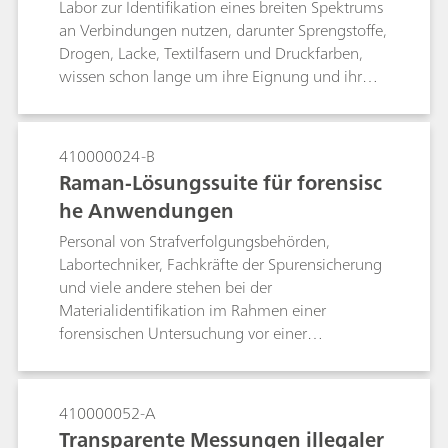
Labor zur Identifikation eines breiten Spektrums
an Verbindungen nutzen, darunter Sprengstoffe,
Drogen, Lacke, Textilfasern und Druckfarben,
wissen schon lange um ihre Eignung und ihr
Potenzial für die Kriminaltechnik. Der Einsatz der
Raman-Spektroskopie in Laborqualität
ausserhalb des Labors, z. B. für die In-situ-
410000024-B
Analyse an einem Tatort, war bis vor einigen
Raman-Lösungssuite für forensisc
Jahren jedoch ausschliesslich Stoff für
he Anwendungen
Kriminalromane. Glücklicherweise sind
inzwischen moderne, tragbare Raman-
Personal von Strafverfolgungsbehörden,
Spektrometer im Handel erhältlich und ihre
Labortechniker, Fachkräfte der Spurensicherung
Gerätefunktionen sind durchaus vergleichbar
und viele andere stehen bei der
mit denen von Raman-Laborspektrometern.Um
Materialidentifikation im Rahmen einer
dies zu belegen, wurden sie in einigen
forensischen Untersuchung vor einer
aussergewöhnlich anspruchsvollen und
bedeutenden Herausforderung. Traditionell
herausfordernden Anwendungsfällen getestet,
verwenden Techniker mehrere
in denen eine In-situ-Identifikation auf Distanz
Identifikationsverfahren, um für verschiedene
410000052-A
angebracht sein könnte.
forensische Proben Resultate zu erhalten.
Transparente Messungen illegaler