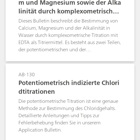
m und Magnesium sowie der Alka
untersucht.
linität durch komplexometrische T
itration mit potentiometrischer od
Dieses Bulletin beschreibt die Bestimmung von
er photometrischer Indikation in
Calcium, Magnesium und der Alkalinität in
Wasser durch komplexometrische Titration mit
Wasser- und Getränkeproben
EDTA als Titriermittel. Es besteht aus zwei Teilen,
der potentiometrischen und der
photometrischen Bestimmung.Es gibt mehrere
Definitionen zu den verschiedenen Arten der
Wasserhärte. In diesem Application Bulletin
AB-130
werden folgende Definitionen benutzt:
Potentiometrisch indizierte Chlori
Alaklinität, Calciumhärte, Magnesiumhärte,
dtitrationen
Gesamthärte und permanente Härte. Die
Erklärungen zu diesen Definitionen und
Die potentiometrische Titration ist eine genaue
weiteren Ausdrücken sind im Anhang
Methode zur Bestimmung des Chloridgehalts.
aufgeführt.Im potentiometrischen Teil erfolgt
Detaillierte Anleitungen und Tipps zur
die Bestimmung der Alkalinität in einer
Fehlerbehebung finden Sie in unserem
separaten Säure-Base-Titration vor der
Application Bulletin.
komplexometrischen Titration von Calcium und