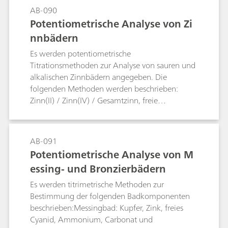
AB-090
Potentiometrische Analyse von Zi
nnbädern
Es werden potentiometrische
Titrationsmethoden zur Analyse von sauren und
alkalischen Zinnbädern angegeben. Die
folgenden Methoden werden beschrieben:
Zinn(II) / Zinn(IV) / Gesamtzinn, freie
Fluoroborsäure oder freie Schwefelsäure,
Chlorid in sauren Zinnbädern, freies Hydroxid
und Carbonat in alkalischen Zinnbädern.
AB-091
Potentiometrische Analyse von M
essing- und Bronzierbädern
Es werden titrimetrische Methoden zur
Bestimmung der folgenden Badkomponenten
beschrieben:Messingbad: Kupfer, Zink, freies
Cyanid, Ammonium, Carbonat und