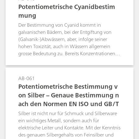
erzielt wurde.
Potentiometrische Cyanidbestim
mung
Der Bestimmung von Cyanid kommt in
galvanischen Bädern, bei der Entgiftung von
(Galvanik-)Abwässern, aber, infolge seiner
hohen Toxizität, auch in Wässern allgemein
grosse Bedeutung zu. Bereits Konzentrationen
von 0.05 mg/L CN- können auf Fische tödlich
wirken.Nachfolgend werden
Cyanidbestimmungen in Proben
AB-061
unterschiedlichster Konzentration mittels
Potentiometrische Bestimmung v
potentiometrischer Titration
on Silber – Genaue Bestimmung n
beschrieben.Chemische Reaktionen:2 CN- +
ach den Normen EN ISO und GB/T
Ag+ → [Ag(CN)2]-[Ag(CN)2]- + Ag+ → 2 AgCN
Silber ist nicht nur für Schmuck und Silberware
ein wichtiges Metall, sondern auch für
elektrische Leiter und Kontakte. Mit der Kenntnis
des genauen Silbergehalts von Feinsilber und