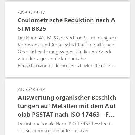
AN-COR-017
Coulometrische Reduktion nach A
STM B825
Die Norm ASTM B825 wird zur Bestimmung der
Korrosions- und Anlaufschicht auf metallischen
Oberflächen herangezogen. Zu diesem Zweck
wird die sogenannte kathodische
Reduktionsmethode eingesetzt. Mithilfe eines
Metrohm Autolab PGSTAT302N und einer
Metrohm 1-L-Korrosionszelle wird ein Verfahren
zur Nachbildung der ASTM B825
AN-COR-018
veranschaulicht.
Auswertung organischer Beschich
tungen auf Metallen mit dem Aut
olab PGSTAT nach ISO 17463 – Far
ben und Lacke
Die internationale Norm ISO 17463 beschreibt
die Bestimmung der antikorrosiven