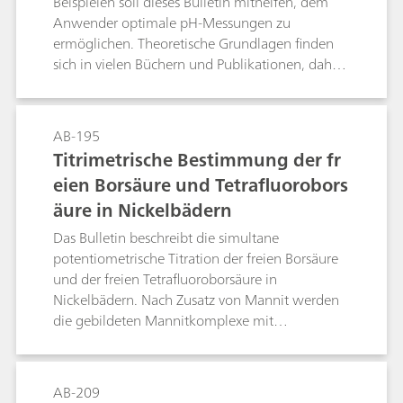
Beispielen soll dieses Bulletin mithelfen, dem
Parameter für die Wasseranalyse. Dieses Bulletin
Anwender optimale pH-Messungen zu
beschreibt daher zusätzlich die vollautomatische
ermöglichen. Theoretische Grundlagen finden
Bestimmung des PMI nach EN ISO 8467 und des
sich in vielen Büchern und Publikationen, daher
CSB nach DIN 38409-44.
wird im Bulletin der Praxis ein grosser Platz
eingeräumt.
AB-195
Titrimetrische Bestimmung der fr
eien Borsäure und Tetrafluorobors
äure in Nickelbädern
Das Bulletin beschreibt die simultane
potentiometrische Titration der freien Borsäure
und der freien Tetrafluoroborsäure in
Nickelbädern. Nach Zusatz von Mannit werden
die gebildeten Mannitkomplexe mit
Natronlauge titriert. Die Bestimmung erfolgt
dabei direkt in der Badprobe; Nickel- und
andere Metallionen stören nicht.
AB-209