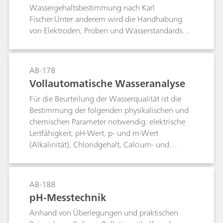
Wassergehaltsbestimmung nach Karl
Fischer.Unter anderem wird die Handhabung
von Elektroden, Proben und Wasserstandards
beschrieben. Die beschriebenen Verfahren und
Parameter entsprechen der Norm ASTM E1064.
AB-178
Vollautomatische Wasseranalyse
Für die Beurteilung der Wasserqualität ist die
Bestimmung der folgenden physikalischen und
chemischen Parameter notwendig: elektrische
Leitfähigkeit, pH-Wert, p- und m-Wert
(Alkalinität), Chloridgehalt, Calcium- und
Magnesiumhärte, Gesamthärte sowie
Fluoridgehalt. Dieses Bulletin beschreibt, wie die
oben genannten Parameter in nur einem
AB-188
einzigen Arbeitsgang bestimmt werden.Der
pH-Messtechnik
Permanganatindex (PMI) und der chemische
Anhand von Überlegungen und praktischen
Sauerstoffbedarf (CSB) sind weitere wichtige