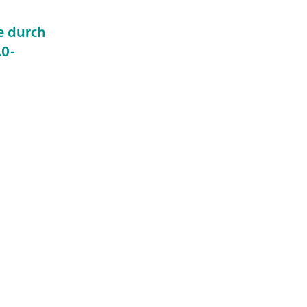
e durch
.0-