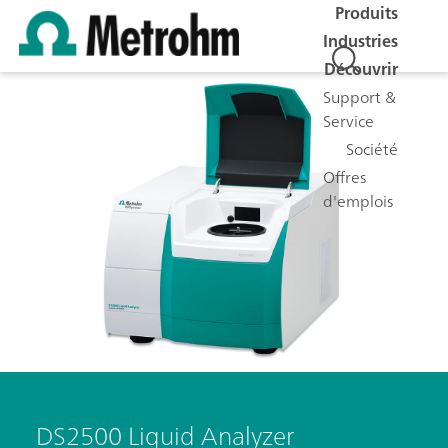
Produits
Industries
Découvrir
Support &
Service
Société
Offres
d'emplois
DS2500 Liquid Analyzer