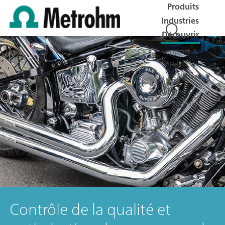
Produits
Industries
Découvrir
Support &
Service
Société
Offres
d'emplois
Contrôle de la qualité et