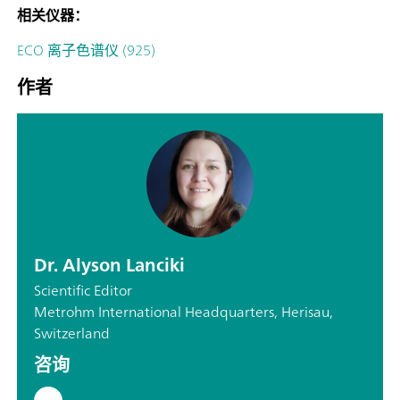
相关仪器：
ECO 离子色谱仪 (925)
作者
Dr. Alyson Lanciki
Scientific Editor
Metrohm International Headquarters, Herisau,
Switzerland
咨询