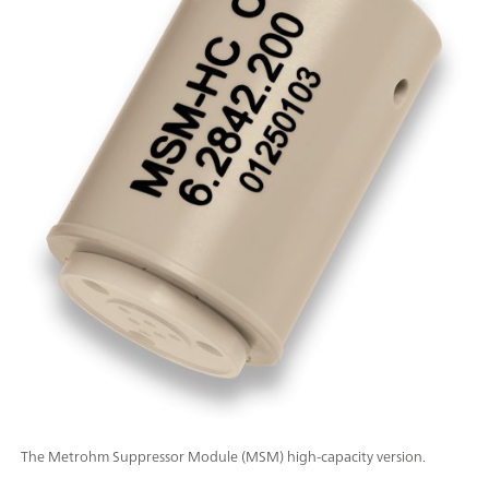
The Metrohm Suppressor Module (MSM) high-capacity version.