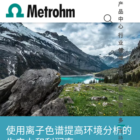
产
品
中
心
行
业
领
域
应
用
报
告
探
索
更
多
使用离子色谱提高环境分析的
支
持