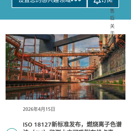
与
售
后
关
于
我
们
工
作
机
会
2026年4月15日
ISO 18127新标准发布，燃烧离子色谱