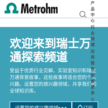
产
品
中
心
行
业
欢迎来到瑞士万
领
域
通探索频道
应
用
报
告
受益于优质行业见解、实验室知识和瑞士
探
万通背景故事，这些故事将适合您的个人
索
兴趣。设置您的感兴趣领域，共享我们的
更
全球知识库。
多
支
持
设置您的感兴趣领域
订阅