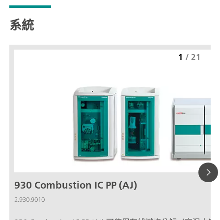
系統
1
/
21
930 Combustion IC PP (AJ)
2.930.9010