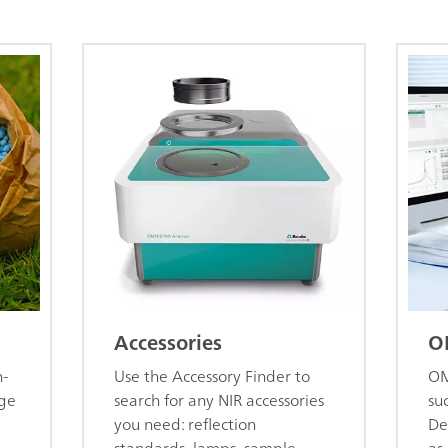
Accessories
O
n-
Use the Accessory Finder to
OM
age
search for any NIR accessories
su
you need: reflection
De
standards, lamps, sample
as 