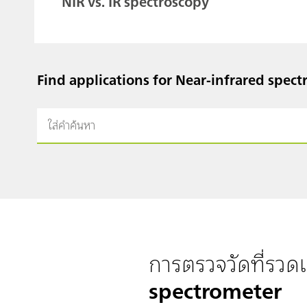
NIR vs. IR spectroscopy
Find applications for Near-infrared spect
การตรวจวัดที่รวด
spectrometer