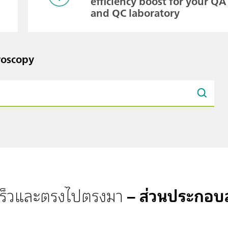
efficiency boost for your QA
and QC laboratory
roscopy
เร็วและตรงไปตรงมา
– ส่วนประกอบส