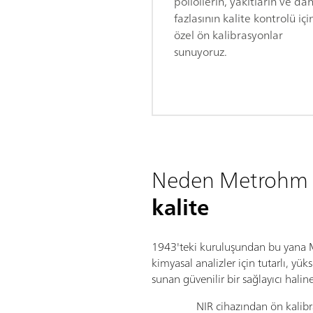
poliollerin, yakıtların ve da
fazlasının kalite kontrolü içi
özel ön kalibrasyonlar
sunuyoruz.
Neden Metrohm N
kalite
1943'teki kuruluşundan bu yana M
kimyasal analizler için tutarlı, yük
sunan güvenilir bir sağlayıcı haline
NIR cihazından ön kalibr