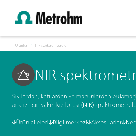
Ürünler
NIR spektrometreleri
NIR spektrometr
Sıvılardan, katılardan ve macunlardan bulamaçl
analizi için yakın kızılötesi (NIR) spektrometrele
Ürün aileleri
Bilgi merkezi
Aksesuarlar
Ned