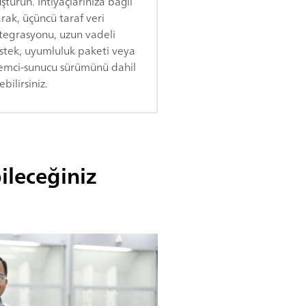
şturun. İhtiyaçlarınıza bağlı
arak, üçüncü taraf veri
tegrasyonu, uzun vadeli
stek, uyumluluk paketi veya
temci-sunucu sürümünü dahil
bilirsiniz.
leceğiniz