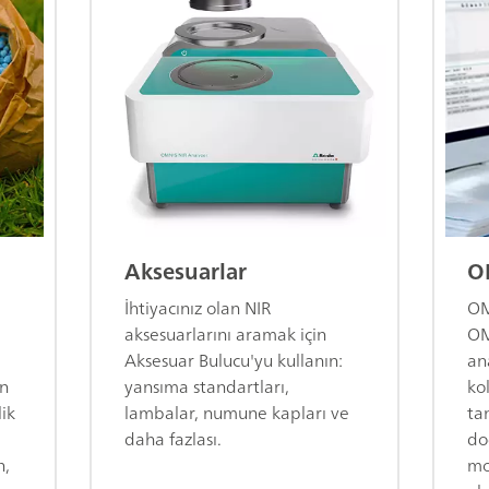
Aksesuarlar
O
İhtiyacınız olan NIR
OM
aksesuarlarını aramak için
OM
Aksesuar Bulucu'yu kullanın:
ana
in
yansıma standartları,
kol
ik
lambalar, numune kapları ve
ta
daha fazlası.
do
n,
mo