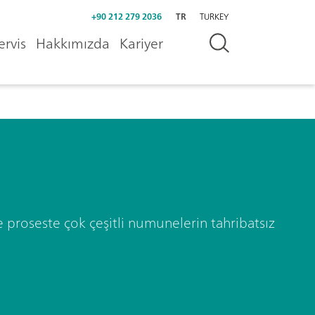
+90 212 279 2036
TR
TURKEY
ervis
Hakkımızda
Kariyer
 proseste çok çeşitli numunelerin tahribatsız