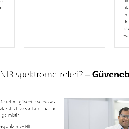
ha
olu
n
ol
en
de
is
ede
IR spektrometreleri?
– Güvenebi
etrohm, güvenilir ve hassas
sek kaliteli ve sağlam cihazlar
 gelmiştir.
asyonlara ve NIR