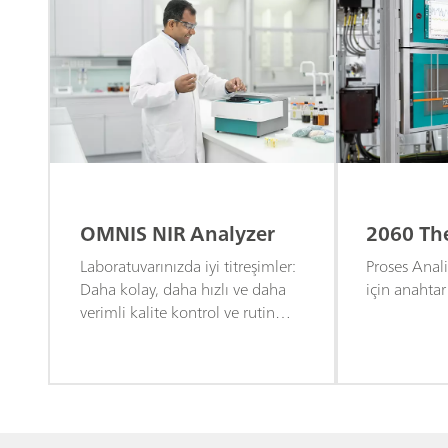
OMNIS NIR Analyzer
2060 Th
Laboratuvarınızda iyi titreşimler:
Proses Anali
Daha kolay, daha hızlı ve daha
için anahta
verimli kalite kontrol ve rutin
tarama için son teknoloji ürünü
yakın kızılötesi spektrometre.