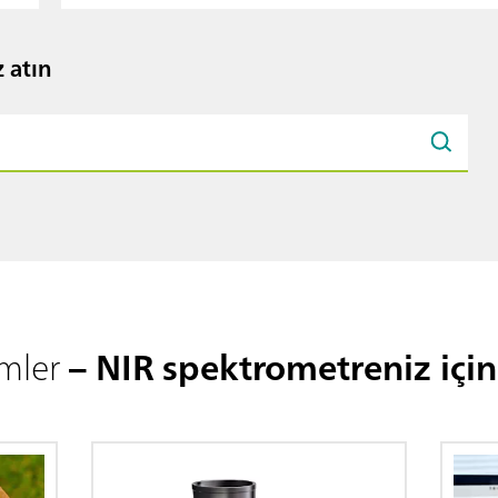
z atın
ümler
– NIR spektrometreniz için