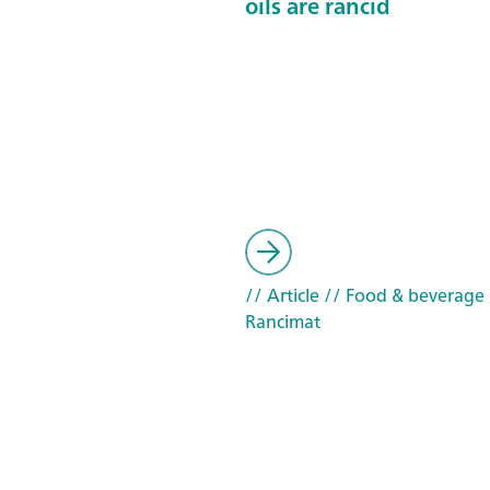
oils are rancid
// Article
// Food & beverage
Rancimat