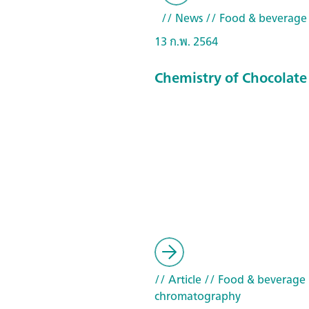
// News
// Food & beverage
13 ก.พ. 2564
Chemistry of Chocolate
// Article
// Food & beverage
chromatography