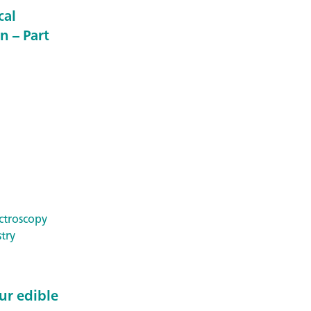
cal
n – Part
ctroscopy
try
ur edible