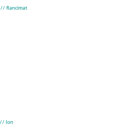
// Rancimat
// Ion