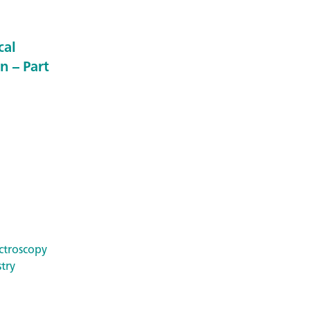
cal
n – Part
ctroscopy
try