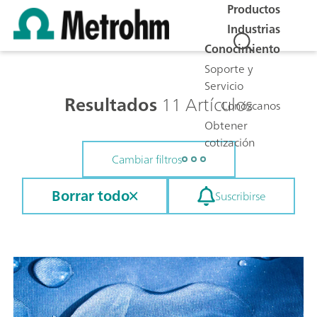
Productos
Industrias
Conocimiento
Soporte y
Servicio
Resultados
11 Artículos
Conózcanos
Obtener
cotización
Cambiar filtros
Borrar todo
Suscribirse