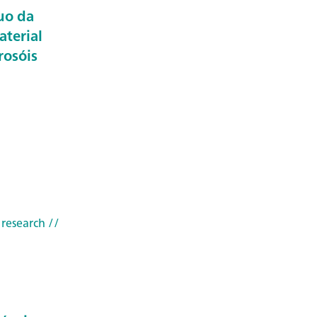
uo da
aterial
rosóis
 research
//