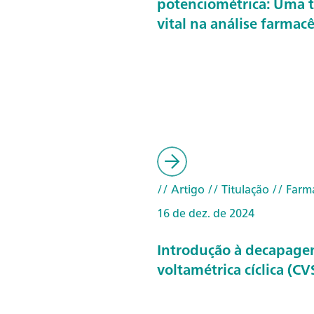
potenciométrica: Uma t
vital na análise farmac
// Artigo
// Titulação
// Farm
16 de dez. de 2024
Introdução à decapag
voltamétrica cíclica (CV