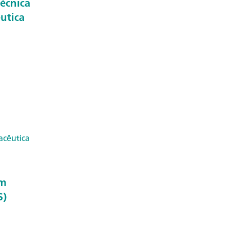
écnica
êutica
acêutica
em
S)