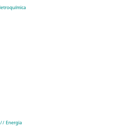
letroquímica
o
// Energia