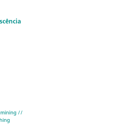
scência
 mining
//
shing