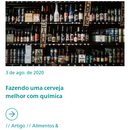
3 de ago. de 2020
Fazendo uma cerveja
melhor com química
// Artigo
// Alimentos &