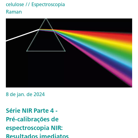
celulose
// Espectroscopia
Raman
8 de jan. de 2024
Série NIR Parte 4 -
Pré-calibrações de
espectroscopia NIR:
Resultados imediatos