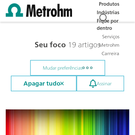
Produtos
Indústrias
Fique por
dentro
Serviços
Seu foco
19 artigos
Metrohm
Carreira
Mudar preferências
Apagar tudo
Assinar