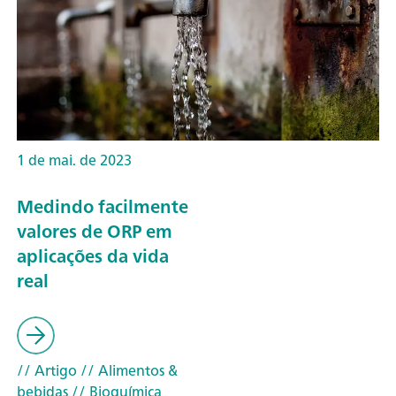
1 de mai. de 2023
Medindo facilmente
valores de ORP em
aplicações da vida
real
// Artigo
// Alimentos &
bebidas
// Bioquímica