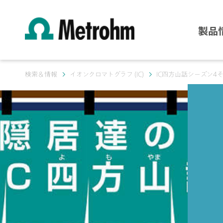
製品
検索＆情報
イオンクロマトグラフ (IC)
IC四方山話シーズン4