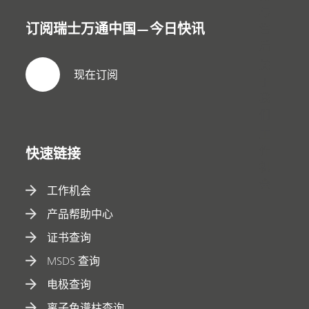
与
订阅瑞士万通中国—今日快讯
售
后
关
现在订阅
于
我
们
工
作
快速链接
机
会
工作机会
产品帮助中心
证书查询
MSDS 查询
电极查询
离子色谱柱查询