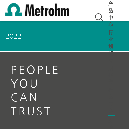
产
品
中
心
行
2022
业
领
域
应
PEOPLE
用
报
YOU
告
探
CAN
索
更
TRUST
多
支
持