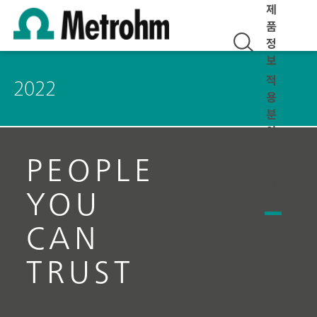
제
품
정
보
적
2022
용
분
야
지
PEOPLE
식
센
YOU
터
서
CAN
비
스
TRUST
&
지
원