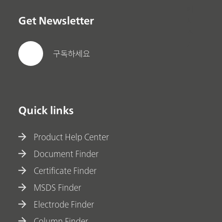
회
Get Newsletter
사
소
개
구독하세요
Quick links
Product Help Center
Document Finder
Certificate Finder
MSDS Finder
Electrode Finder
Column Finder