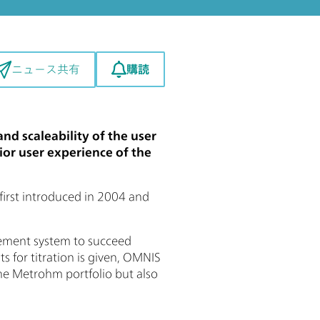
購読
ニュース共有
d scaleability of the user
ior user experience of the
irst introduced in 2004 and
ement system to succeed
 for titration is given, OMNIS
the Metrohm portfolio but also