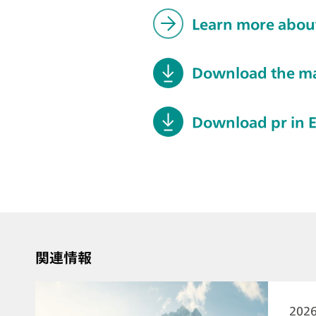
Learn more abou
Download the ma
Download pr in E
関連情報
202