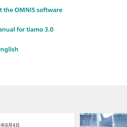
t the OMNIS software
nual for tiamo 3.0
nglish
6年8月4日