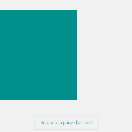
026
logie
yse des
és pour
duits
rmaceuti
//
copie Proche
ge (NIRS)
//
irecte
Retour à la page d'accueil