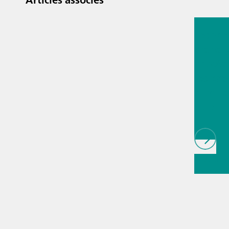
13 juil. 2
Techno
d'anal
procéd
les pro
biopha
ques
// Article
Spectros
Infrarou
Mesure d