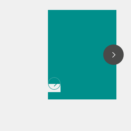
14 juil. 2025
Configuration
simplifiée de la
spectroélectrochi
mie grâce à des
cellules
intuitives et
conviviales
// Article
//
Spectroélectrochimie
// Connaissances
générales