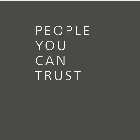
2026年8月4日
夏季休暇のご案内
PEOPLE
YOU
// 記事
// サイクリックボルタンメトリックス
CAN
トリッピング (CVS)
// 金属製品、めっき＆表
面処理
TRUST