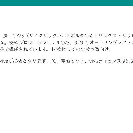
）法、CPVS（サイクリックパルスボルタンメトリックストリッ
94 プロフェッショナルCVS、919 IC オートサンプラプラス
品で構成されています。14検体までの少検体数向け。
vaが必要となります。PC、電極セット、vivaライセンスは