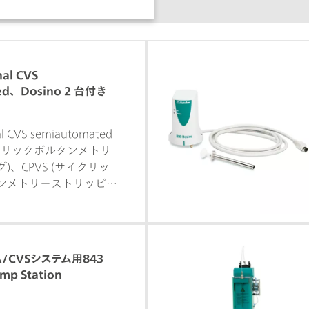
nal CVS
ed、Dosino 2 台付き
al CVS semiautomated
イクリックボルタンメトリ
)、CPVS (サイクリッ
ンメトリーストリッピン
ノポテンショメトリー) に
浴内の有機添加物の測定
なハイエンドルーチンア
。高性能のポテンショス
 VA/CVSシステム用843
ノスタットと、非常に柔
mp Station
ソフトウェアとのコンビネー
した Metrohm の電