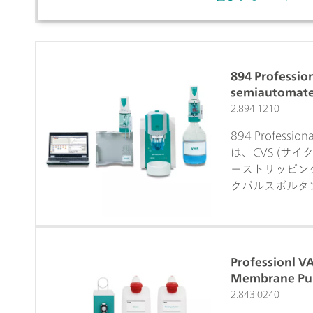
894 Professio
semiautomat
2.894.1210
894 Profession
は、CVS (サ
ーストリッピング
クパルスボルタ
グ)、CP (クロ
よる電気めっき
のための実用的
ナライザーです
Professionl
タット/ガルバ
Membrane Pu
軟な viva 
2.843.0240
ションにおける熟練