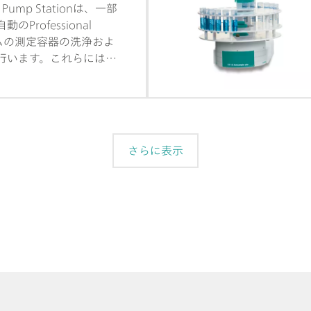
 に新たな展望を開きま
e Pump Stationは、一部
な測定ヘッドにより、異
Professional
様々なアプリケーション
テムの測定容器の洗浄およ
が可能となります。性能
行います。これらには、
ャリブレータの付いたポ
介して制御できる内蔵式
トは、各測定前に自動的
ンプが2つ装備されてい
行い、可能な限り高い精
Sのバリエーションには、
。内蔵式温度電極インプ
洗浄と排出用の付属品一
測定中の溶液温度のモニ
さらに表示
す。同梱の 2 台の
 により、例えば VMS、標準
 (DT) のためのサンプ
に補助溶液を自動的に添
可能です。コントロー
および評価のためにソフ
 が必要となります。894
CVS semiautomated は、
よび回転ディスク電極の
ドを付属して納品されま