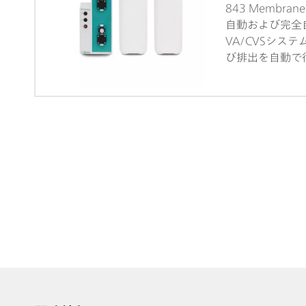
極技術が CVS
843 Membran
す。交換が可能
自動および完全自動の
なる電極を持つ
VA/CVSシス
間の迅速な交換
び排出を自動で
が認証されたキ
リモート信号を
テンショスタッ
ダイヤフラムポ
に新たに調整を
ます。VAとCV
度を保証します
測定容器の自動
ット口により、
式があります。
タリングが可能で
800 Dosino
液や希釈滴定技術
ルなど、測定中
加させることが
ル、データ処理
トウェア viva
Professional 
多数の付属品お
ための測定ヘッ