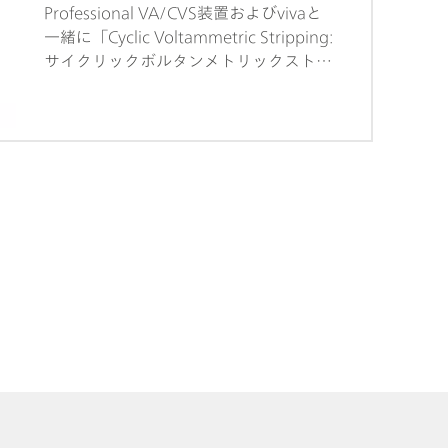
Professional VA/CVS装置およびvivaと
一緒に「Cyclic Voltammetric Stripping:
サイクリックボルタンメトリックストリ
ッピング」(CVS) を使用して、ブライト
ナー (「Brightenern」) およびサプレッ
サー (「Brightenern」) などの電気めっ
き浴における有機添加物の完全自動測定
の小さなサンプルシリーズに適していま
す。システムはvivaソフトウェアによっ
て直接制御される、多様な測定方法の中
から、自動的にメソッドを変更すること
ができます。共に納品されるサンプルラ
ックには、最高50 mLのサンプルを14
個収容します。919 IC Autosampler
plus for CVSでは、ワークプレイス全体
の組立のための付属品、サンプルラッ
ク、接続ケーブルも含めて納品されます
が、洗浄機器は含まれません。