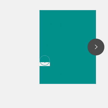
2026年7月13日
【コラム】バイオ
医薬品製造におけ
るプロセス分析技
術（PAT）
// 記事
// 半導体
// サ
イクリックボルタンメ
トリックストリッピン
グ (CVS)