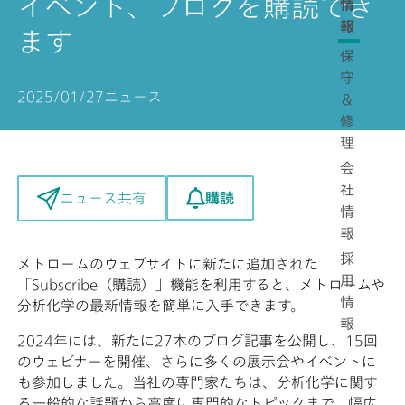
イベント、ブログを購読でき
情
報
ます
保
守
2025/01/27
ニュース
＆
修
理
会
社
購読
ニュース共有
情
報
採
メトロームのウェブサイトに新たに追加された
用
「Subscribe（購読）」機能を利用すると、メトロームや
情
分析化学の最新情報を簡単に入手できます。
報
2024年には、新たに27本のブログ記事を公開し、15回
のウェビナーを開催、さらに多くの展示会やイベントに
も参加しました。当社の専門家たちは、分析化学に関す
る一般的な話題から高度に専門的なトピックまで、幅広