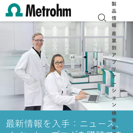
製
品
情
報
産
業
別
ア
プ
リ
ケ
ー
シ
ョ
ン
検
索
最新情報を入手：ニュース、
＆