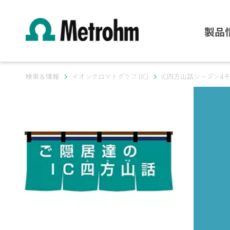
製品
検索＆情報
イオンクロマトグラフ (IC)
IC四方山話シーズン4