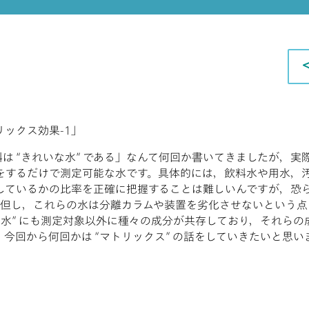
リックス効果-1」
は “きれいな水” である」なんて何回か書いてきましたが，実
をするだけで測定可能な水です。具体的には，飲料水や用水，
ているかの比率を正確に把握することは難しいんですが，恐らく7
。但し，これらの水は分離カラムや装置を劣化させないという点で
な水” にも測定対象以外に種々の成分が共存しており，それら
今回から何回かは “マトリックス” の話をしていきたいと思い