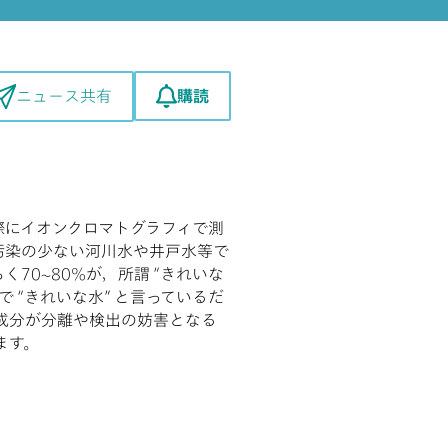
購読
ニュース共有
際にイオンクロマトグラフィで測
汚染の少ない河川水や井戸水等で
0~80%が，所謂 “きれいな
 “きれいな水” と言っているだ
の成分が分離や検出の妨害となる
ます。