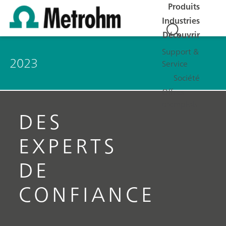
Produits
Industries
Découvrir
Support &
2023
Service
Société
Offres
d'emplois
DES
EXPERTS
DE
CONFIANCE