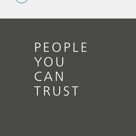
2026年8月4日
PEOPLE
夏季休暇のご案内
YOU
CAN
// 記事
// 金属＆鉱物
// 金属製品、めっき＆
表面処理
TRUST