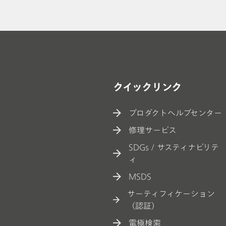
るプロセス分析技術
// 記事
// 食品＆飲料
クイックリンク
プロダクトヘルプセンター
修理サービス
SDGs / サスティナビリテ
ィ
MSDS
サーティフィケーション
（認証）
電極検索