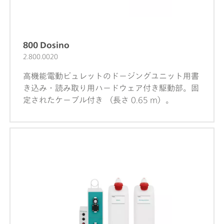
の溶液温度のモニタリングが可能です。この装置
により、ボルタンメトリー測定を実施することも
可能です。交換可能な測定ヘッドにより、異なる
電極を持つ様々なアプリケーション間の迅速な交
800 Dosino
換が可能となります。同梱の 2 台の 800 Dosino
2.800.0020
により、例えば VMS、標準液や希釈滴定技術
高機能電動ビュレットのドージングユニット用書
(DT) のためのサンプルなど、測定中に補助溶液を
き込み・読み取り用ハードウェア付き駆動部。固
自動的に添加させることが可能です。コントロー
定されたケーブル付き （長さ 0.65 m）。
ル、データ処理および評価のためにソフトウェア
viva が必要となります。CVS アプリケーションの
ための 884 Professional VA semiautomated
は、多数の付属品および回転ディスク電極のため
の測定ヘッドを付属して納品されます。電極セッ
トおよび viva ライセンスは別途ご注文ください。