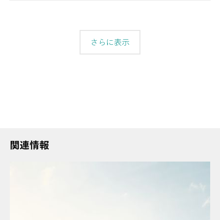
(「Brightener」) やサプレッサー
(「Suppressor」) など電気めっき浴における有機
添加剤の大量のサンプルシリーズの完全自動処理
を可能にします。システムは viva ソフトウェアに
さらに表示
よって直接制御され、多様な測定方法の中から、
自動的にメソッドを変更することができます。一
緒に納品されるサンプルラックは、サプレッサー
測定用に最高 11 mL のサンプルを 56 個、ブライ
トナー測定用に最高 50 mL のサンプルを 28 個収
容します。測定容器へのサンプル移送には
Dosino が使用されます。必要なサンプル量を減
らし、自動的に計量できます。サンプル移送用の
Dosino 付き 858 Professional Sample Processor
関連情報
CVS は、付属品を含む内蔵式スイングアーム、
Dosino、サンプルラック、ワークプレイス全体の
組立のための接続ケーブルとともに納品されます
が、洗浄機器は含まれません。