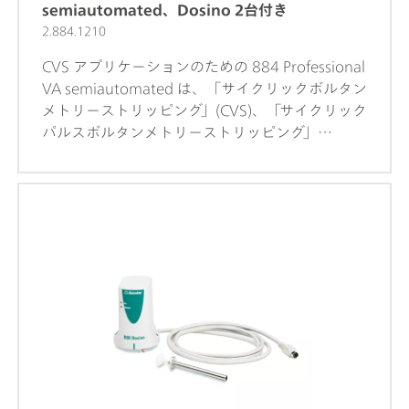
semiautomated、Dosino 2台付き
2.884.1210
CVS アプリケーションのための 884 Professional
VA semiautomated は、「サイクリックボルタン
メトリーストリッピング」(CVS)、「サイクリック
パルスボルタンメトリーストリッピング」
(CPVS)、クロノポテンショメトリー (CP) による
電気めっき浴内の有機添加物の測定、または回転
ディスク電極によるボルタンメトリー法重金属測
定のための実用的なハイエンドルーチンアナライ
ザーです。高性能のポテンショスタット/ガルバ
ノスタットと、非常に柔軟な viva ソフトウェア
とのコンビネーションにおける熟練した
Metrohm の電極技術が CVS に新たな展望を開き
ます。性能が認証されたキャリブレータの付いた
ポテンショスタットは、各測定前に自動的に新た
に調整を行い、可能な限り高い精度を保証しま
す。内蔵式温度電極インプット口により、測定中