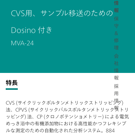
情
報
CVS用、サンプル移送のための
保
守
Dosino 付き
＆
修
MVA-24
理
会
社
情
報
特長
採
用
情
CVS (サイクリックボルタンメトリックストリッピング)
報
法、CPVS (サイクリックパルスボルタンメトリックストリ
ッピング) 法、CP (クロノポテンショメトリー) による電気
めっき浴中の有機添加物における高性能かつフレキシブ
ルな測定のための自動化された分析システム。884