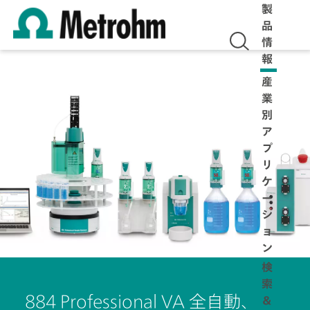
製
品
情
報
産
業
別
ア
プ
リ
ケ
ー
シ
ョ
ン
検
索
884 Professional VA 全自動、
＆