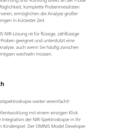
wärmung und -kühlung direkt an der Probe
öglichkeit, komplette Probenmesslisten
nieren, ermöglichen die Analyse großer
gen in kürzester Zeit.
 NIR-Lösung ist für flüssige, zähflüssige
 Proben geeignet und unterstützt eine
Analyse, auch wenn Sie häufig zwischen
entypen wechseln müssen.
ch
otspektroskopie weiter vereinfacht!
lentwicklung mit einem einzigen Klick
 Integration der NIR-Spektroskopie in Ihr
m Kinderspiel. Der OMNIS Model Developer