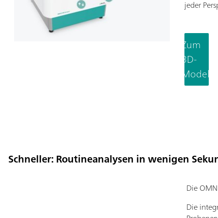
jeder Pers
Zum
3D-
Modell
Schneller: Routineanalysen in wenigen Sek
Die OMNIS
Die integ