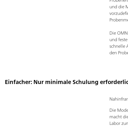
Probener
und die M
vorzudefi
Probenmen
Die OMNIS
und feste
schnelle 
den Prob
Einfacher: Nur minimale Schulung erforderli
Nahinfrar
Die Model
macht die
Labor zu