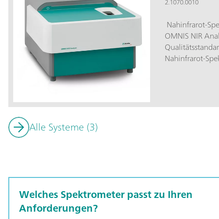
2.1070.0010
Nahinfrarot-Spe
OMNIS NIR Analy
Qualitätsstanda
Nahinfrarot-Spek
Routineanalytik
Produktionskett
und die Einbin
spiegeln sich in
und dem flexibl
Alle Systeme (3)
wider.Die Vorte
Überblick:Messu
10 Sekunden; Te
25°C – 80°C; Au
und der Entnahm
Einbindung in e
Welches Spektrometer passt zu Ihren
Verknüpfung mi
(Titration); Unt
Anforderungen?
mit unterschiedl