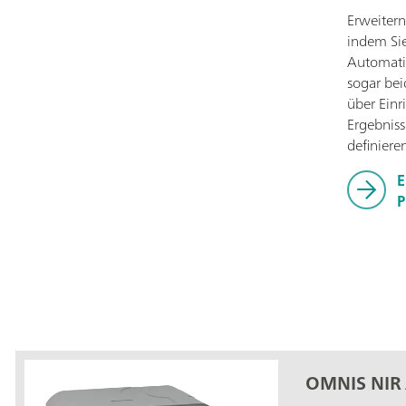
Erweitern
indem Si
Automatis
sogar bei
über Ein
Ergebniss
definiere
E
P
OMNIS NIR 