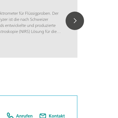
ktrometer für Flüssigproben. Der
zer ist die nach Schweizer
rds entwickelte und produzierte
troskopie (NIRS) Lösung für die
 entlang der gesamten
e. Die Nutzung neuester Technologien
dung in die moderne OMNIS Software
 der Geschwindigkeit, der Bedienbarkeit
en Einsatz dieser NIR-Spektrometer
ile des OMNIS NIR Analyzer Liquid im
ngen von Flüssigproben in weniger als
mperaturkontrolle an der Probe von
tomatische Erkennung des Einsetzen
e des Probengefässes; Einfache
in Automationssystem oder
t weiteren Analysetechnologien
erstützung zahlreicher Probengefässe
Anrufen
Kontakt
icher Pfadlänge;