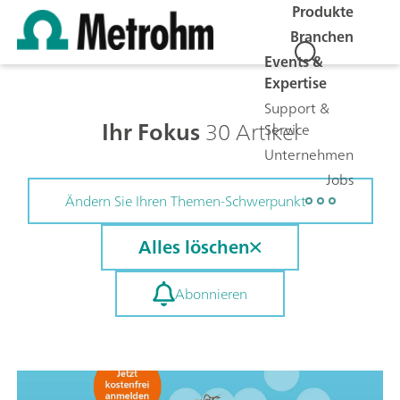
Produkte
Branchen
Events &
Expertise
Support &
Ihr Fokus
30 Artikel
Service
Unternehmen
Jobs
Ändern Sie Ihren Themen-Schwerpunkt
Alles löschen
Abonnieren