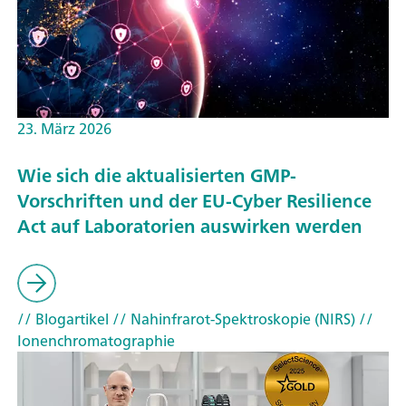
23. März 2026
Wie sich die aktualisierten GMP-
Vorschriften und der EU-Cyber Resilience
Act auf Laboratorien auswirken werden
// Blogartikel
// Nahinfrarot-Spektroskopie (NIRS)
//
Ionenchromatographie