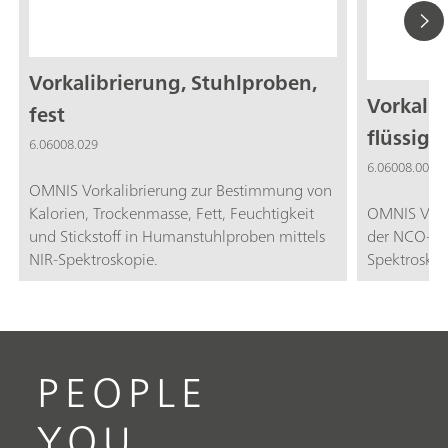
Vorkalibrierung, Stuhlproben,
Vorkalib
fest
flüssig
6.06008.029
6.06008.005
OMNIS Vorkalibrierung zur Bestimmung von
Kalorien, Trockenmasse, Fett, Feuchtigkeit
OMNIS Vork
und Stickstoff in Humanstuhlproben mittels
der NCO-Zah
NIR-Spektroskopie.
Spektroskop
PEOPLE
YOU