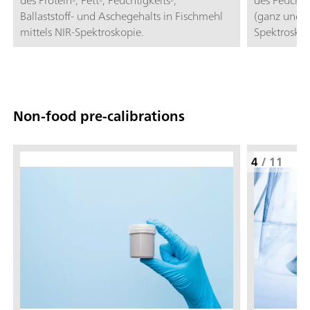
Ballaststoff- und Aschegehalts in Fischmehl
(ganz und g
mittels NIR-Spektroskopie.
Spektroskop
Non-food pre-calibrations
4
/
11